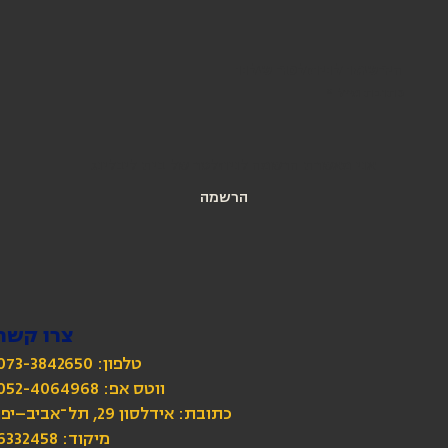
הירשמו לניוזלטר שלנו
כתובת מייל
*
אני מאשרת הרשמה לניוזלטר של בית ליבלינג
הרשמה
צרו קשר
טלפון: 073-3842650
כתובת: אידלסון 29, תל־אביב–יפו
מיקוד: 6332458