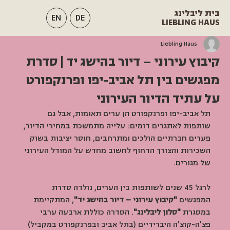
בית ליבלינג
EN
DE
LIEBLING HAUS
Liebling Haus
קיבוץ עירוני – דיור בהישג יד | סדרת
מפגשים בין תל אביב-יפו ופרנקפורט
על עתיד הדיור העירוני
תל אביב-יפו ופרנקפורט הן ערים תאומות, אבל גם 
שותפות לאתגרים דומים: עלייה מתמשכת במחירי הדיור, 
פערים חברתיים הולכים ומתרחבים, חוסר יציבות בשוק 
השכירות והצורך הדחוף לחשוב מחדש על המודל העירוני 
של מגורים.
לרגל 45 שנים לשותפות בין הערים, נולדה סדרת 
המפגשים 
"קיבוץ עירוני – דיור בהישג יד"
, המתקיימת 
במסגרת 
"סלון ליבלינג"
. הסדרה כוללת ארבעה ערבי 
פצ'ה-קוצ'ה היברידיים (בתל אביב ובפרנקפורט במקביל) 