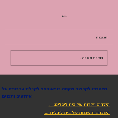
תגובות
כתיבת תגובה...
מאסטר קלאס 02: אקלים | מה יותר חשוב
שימור או קיימות?
הצטרפו לקבוצה שקטה בוואטסאפ לקבלת עדכונים על
אירועים ותכנים
הילדים וילדות של בית ליבלינג ←
השכנים והשכנות של בית ליבלינג ←