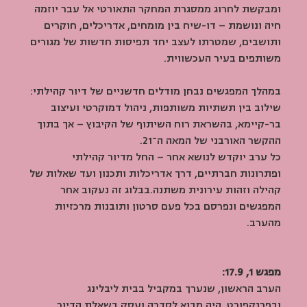
ומבקשת לחרוג ממסגרת המחקר התאורטי אל עבר יוזמה 
חיה ונושמת – דו-שיח בין מומחים, אדריכלים, חוקרים 
ותושבים, שמטרתו לעצב יחד תפיסות חדשות של מגורים 
משותפים בעיר העכשווית.
במהלך המפגשים נבחן מודלים חדשניים של דיור קהילתי: 
שילוב בין תשתיות משותפות, ניהול דמוקרטי ועיצוב 
בר-קיימא, בהשראת רוח השיתוף של הקיבוץ – אך בתוך 
ההקשר האורבני של המאה ה־21.
כל ערב יוקדש לנושא אחר – החל מדיור קהילתי 
ופתרונות חברתיים, דרך אדריכלות ותכנון ועד שאלות של 
קהילה וזהות עירונית משתנה.בבלוג זה נעקוב אחר 
המפגשים ונפרסם בכל פעם סרטון ותובנות מרכזיות 
מהערב.
מפגש 1, 17.9: 
הערב הראשון, שנערך במקביל בבית ליבלינג 
ובפרנקפורט, היה מבוא לסדרה ועסק בשאלת הדיור 