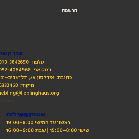
אני מאשרת הרשמה לניוזלטר של בית ליבלינג
הרשמה
צרו קשר
טלפון: 073-3842650
כתובת: אידלסון 29, תל־אביב–יפו
מיקוד: 6332458
liebling@lieblinghaus.org
כותרת
שעות פעילות
חניה
ראשון עד חמישי 8:00–19:00
שישי 8:00–15:00 | שבת 9:00–16:00