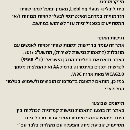
מייקרוסופט.
בית ליבלינג Liebling Haus, מאמין ופועל למען שוויון
הזדמנויות במרחב האינטרנטי לבעלי לקויות מגוונות ו/או
המסתייעים בטכנולוגיות עזר לשימוש במחשב.
נגישות האתר
אתר זה עומד בדרישות תקנות שוויון זכויות לאנשים עם
מוגבלות (התאמות נגישות לשירות), התשע"ג 2013.
האתר תואם את המלצות התקן הישראלי (ת"י 5568)
לנגישות תכנים באינטרנט ברמת AA ואת המלצות מסמך
WCAG2.0 מאת ארגון W3C.
כמו כן, מותאם לתצוגה בדפדפנים הנפוצים ולשימוש בטלפון
הסלולארי.
תיקונים שבוצעו
באתר זה בוצעו התאמות נגישות קפדניות הכוללות בין
היתר מימוש סמנטי ואינפורמטיבי עבור טכנולוגיות
מסייעות, קביעת ניווט והפעלה עם מקלדת בלבד עפ"י