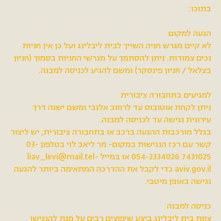
בתוכו:
הגעה למקום
לא קיים מגרש חניה השייך לבית ליבלינג ועל כן אין חניות
נכים צמודות. ניתן להסתמך על מגרשי החניות בסמוך (חניון
בצלאל / חניון פינסקר) ומשם להגיע לכניסה למבנה.
למגיעים בתחבורה ציבורית
ניתן לקחת אוטובוס עד לרחוב אלנבי ומשם ישנה דרך
עירונית נגישה עד לכניסה למבנה.
בגלל מורכבות ההגעה ברכב או בתחבורה ציבורית, יש ליצור
קשר עם רכז הנגישות במקום- מר ליאב לוי בטלפון 03-
7431025 054-2334026 או במייל
liav_levi@mail.tel-
aviv.gov.il
כדי לקבל את ההדרכה המתאימה ביותר להגעה
נגישה באופן מיטבי.
כניסה למבנה
צוות בית ליבלינג ביצע שיפוצים רבים על מנת להנגישו