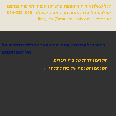
לכל שאלה אודות התאמות נגישות נוספות הקיימות במקום
יש לפנות לרכז הנגישות מר ליאב לוי בטלפון 054-2334026
או במייל
liav_levi@mail.tel-aviv.gov.il
.
הצטרפו לקבוצה שקטה בוואטסאפ לקבלת עדכונים על
אירועים ותכנים
הילדים וילדות של בית ליבלינג ←
השכנים והשכנות של בית ליבלינג ←
הירשמו לניוזלטר שלנו
כתובת מייל
*