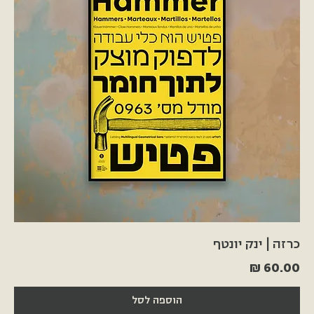
כרזה | ינק יונטף
מחיר
הוספה לסל