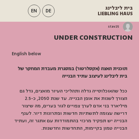
בית ליבלינג
EN
DE
LIEBLING HAUS
stav25
UNDER CONSTRUCTION
English below
תוכנית האצה (אקסלרטור) במסגרת מעבדת המחקר של 
בית ליבלינג לעיצוב עתיד הבנייה
ככל שהאוכלוסייה גדלה ותהליכי העיור מואצים, גדל גם 
הצורך לשנות את אופן הבנייה. עד שנת 2050, כ-2.5 
מיליארד בני אדם לערך צפויים לגור בערים, מה שיצור 
דרישה עצומה לתשתיות חדשות ופתרונות דיור. לענף 
הבנייה יש תפקיד מרכזי בהתמודדות עם אתגר זה, ועתיד 
הבנייה טמון בקיימות, התחדשות וחדשנות.