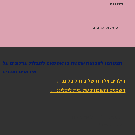
תגובות
כתיבת תגובה...
מאסטר קלאס 02: אקלים | מה יותר חשוב
שימור או קיימות?
הצטרפו לקבוצה שקטה בוואטסאפ לקבלת עדכונים על
אירועים ותכנים
הילדים וילדות של בית ליבלינג ←
השכנים והשכנות של בית ליבלינג ←
הירשמו לניוזלטר שלנו
כתובת מייל
*