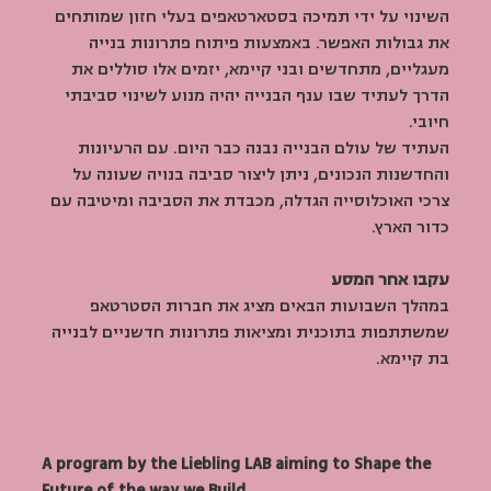
השינוי על ידי תמיכה בסטארטאפים בעלי חזון שמותחים 
את גבולות האפשר. באמצעות פיתוח פתרונות בנייה 
מעגליים, מתחדשים ובני קיימא, יזמים אלו סוללים את 
הדרך לעתיד שבו ענף הבנייה יהיה מנוע לשינוי סביבתי 
חיובי.
העתיד של עולם הבנייה נבנה כבר היום. עם הרעיונות 
והחדשנות הנכונים, ניתן ליצור סביבה בנויה שעונה על 
צרכי האוכלוסייה הגדלה, מכבדת את הסביבה ומיטיבה עם 
כדור הארץ.
עקבו אחר המסע
במהלך השבועות הבאים מציג את חברות הסטרטאפ 
שמשתתפות בתוכנית ומציאות פתרונות חדשניים לבנייה 
בת קיימא.
A program by the Liebling LAB aiming to Shape the 
Future of the way we Build 