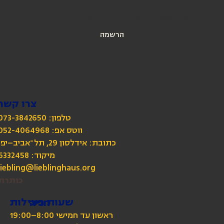
אני מאשרת הרשמה לניוזלטר של בית ליבלינג
הרשמה
צרו קשר
טלפון: 073-3842650
כתובת: אידלסון 29, תל־אביב–יפו
מיקוד: 6332458
liebling@lieblinghaus.org
כותרת
שעות פעילות
חניה
ראשון עד חמישי 8:00–19:00