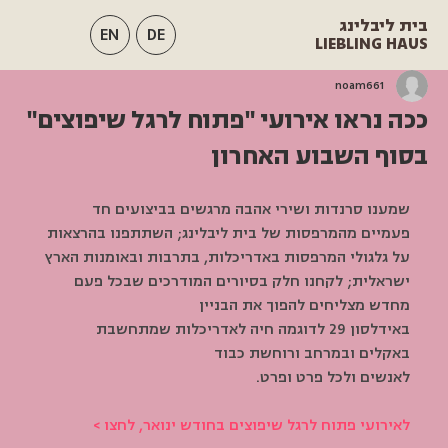
בית ליבלינג
EN
DE
LIEBLING HAUS
noam661
ככה נראו אירועי "פתוח לרגל שיפוצים"
בסוף השבוע האחרון
שמענו סרנדות ושירי אהבה מרגשים בביצועים חד 
פעמיים מהמרפסות של בית ליבלינג; השתתפנו בהרצאות 
על גלגולי המרפסות באדריכלות, בתרבות ובאומנות הארץ 
ישראלית; לקחנו חלק בסיורים המודרכים שבכל פעם 
מחדש מצליחים להפוך את הבניין
באידלסון 29 לדוגמה חיה לאדריכלות שמתחשבת 
באקלים ובמרחב ורוחשת כבוד
לאנשים ולכל פרט ופרט. 
לאירועי פתוח לרגל שיפוצים בחודש ינואר, לחצו >