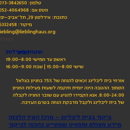
טלפון: 073-3842650
כתובת: אידלסון 29, תל־אביב–יפו
מיקוד: 6332458
liebling@lieblinghaus.org
כותרת
שעות פעילות
חניה
ראשון עד חמישי 8:00–19:00
שישי 8:00–15:00 | שבת 9:00–16:00
אורחי בית ליבלינג זכאים להנחה של 75% בחניון בצלאל
הסמוך. ההטבה הינה יומית ותקפה לשעות פעילות החניון
8:00-24:00. אנא הקפידו להגיע עם שובר החניה לקבלה
של בית ליבלינג ולקבל מדבקת הנחה בטרם העזיבה.
ביקור בבית ליבלינג – מרכז העיר הלבנה
מידע מצולם ומפורט שמסייע בהכנה לביקור