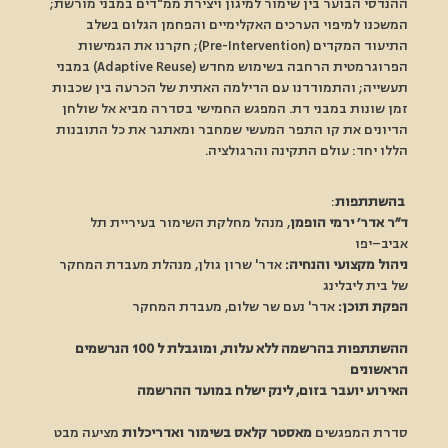
ההנדסי הבוער בין שימור למיגון ויצירת ממ"דים במבני מורשת; 
המשכנו למיפוי הערכים האקלימיים והפחמן הגלום בשלב 
התיעוד המקדים (Pre-Intervention); חקרנו את הגמישות 
הפרוגרמטית הרחבה בשימוש מחדש (Adaptive Reuse) במבני 
תעשייה; והתמודדנו עם הדילמה האתית של הכרעה בין שכבות 
זמן שונות במבני דת. המפגש החמישי בסדרה מביא אל שולחן 
הדיונים את קו התפר המעשי שמחבר ומאתגר את כל התובנות 
הללו יחד: עולם התקינה והרגולציה. 
בהשתתפות
:
ד״ר אדר׳ ירמי הופמן
, מנהל מחלקת השימור בעיריית תל 
אביב–יפו
ניהול מקצועי והנחיה:
 אדר' שרון גולן, מנהלת מעבדת המחקר 
של בית ליבלינג
הפקת תוכן:
 אדר' נעם שר שלום, מעבדת המחקר
ההשתתפות בהרשמה ללא עלות, ומוגבלת ל 100 הנרשמים 
הראשונים
האירוע יועבר בזום, לינק ישלח במועד ההרשמה
סדרת המפגשים
 מאסטר קלאס בשימור ואדריכלות
 מציעה מבט 