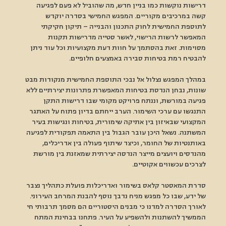
דרישות נוקשות כמו בניין חדש, מה שהוביל לא פעם לפגיעה 
קשה במרכיבים מקוריים. המפגש החמישי בסדרה יוקדש 
לתוספת החמישית לחוק התכנון והבנייה – תיקון חקיקתי 
המאפשר לרשות הרישוי, לאשר סטייה מדרישות תקנות 
מסוימות. זאת בהסתמך על חוות דעת מקצועיות וכל עוד ניתן 
להבטיח רמת בטיחות סבירה באמצעים חלופיים. 
במהלך המפגש נצלול אל נבכי התוספת החמישית מנקודות מבט 
שונות, נבחן הנדסת בטיחות המאפשרת פתרונות יצירתיים ללא 
פגיעה במורשת, וננתח פרויקט מקומי שבו דרישות התקן 
התנגשו עם ערכי השימור. הערב ייחתם בדיון פתוח על האתגר 
המקצועי שבאיזון בין אתיקה שימורית, בטיחות ונגישות בעיר 
המשתנה. נשאל היכן עובר הגבול בין התאמה תפקודית לפגיעה 
באותנטיות של החומר, וכיצד שיתוף פעולה בין אדריכלים, 
מהנדסים ויועצים מייצר הנדסה יצירתית שמאזנת בין מורשת 
לצרכים עכשווים אקוטיים. 
סדרת המאסטר קלאס בשימור ואדריכלות פועלת כתהליך נצבר 
של ידע, שבו כל מפגש מניח נדבך נוסף להבנת המרחב העירוני. 
לאורך הסדרה למדנו כי מבנים היסטוריים הם מסמך תרבותי חי 
הממשיך להשתנות ולהשפיע על העיר. פתחנו בבחינת המתח 