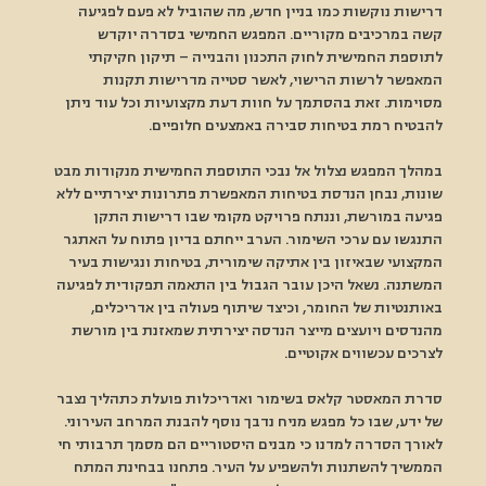
דרישות נוקשות כמו בניין חדש, מה שהוביל לא פעם לפגיעה 
קשה במרכיבים מקוריים. המפגש החמישי בסדרה יוקדש 
לתוספת החמישית לחוק התכנון והבנייה – תיקון חקיקתי 
המאפשר לרשות הרישוי, לאשר סטייה מדרישות תקנות 
מסוימות. זאת בהסתמך על חוות דעת מקצועיות וכל עוד ניתן 
להבטיח רמת בטיחות סבירה באמצעים חלופיים. 
במהלך המפגש נצלול אל נבכי התוספת החמישית מנקודות מבט 
שונות, נבחן הנדסת בטיחות המאפשרת פתרונות יצירתיים ללא 
פגיעה במורשת, וננתח פרויקט מקומי שבו דרישות התקן 
התנגשו עם ערכי השימור. הערב ייחתם בדיון פתוח על האתגר 
המקצועי שבאיזון בין אתיקה שימורית, בטיחות ונגישות בעיר 
המשתנה. נשאל היכן עובר הגבול בין התאמה תפקודית לפגיעה 
באותנטיות של החומר, וכיצד שיתוף פעולה בין אדריכלים, 
מהנדסים ויועצים מייצר הנדסה יצירתית שמאזנת בין מורשת 
לצרכים עכשווים אקוטיים. 
סדרת המאסטר קלאס בשימור ואדריכלות פועלת כתהליך נצבר 
של ידע, שבו כל מפגש מניח נדבך נוסף להבנת המרחב העירוני. 
לאורך הסדרה למדנו כי מבנים היסטוריים הם מסמך תרבותי חי 
הממשיך להשתנות ולהשפיע על העיר. פתחנו בבחינת המתח 