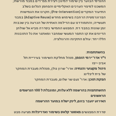
ההנדסי הבוער בין שימור למיגון ויצירת ממ"דים במבני מורשת; 
המשכנו למיפוי הערכים האקלימיים והפחמן הגלום בשלב 
התיעוד המקדים (Pre-Intervention); חקרנו את הגמישות 
הפרוגרמטית הרחבה בשימוש מחדש (Adaptive Reuse) במבני 
תעשייה; והתמודדנו עם הדילמה האתית של הכרעה בין שכבות 
זמן שונות במבני דת. המפגש החמישי בסדרה מביא אל שולחן 
הדיונים את קו התפר המעשי שמחבר ומאתגר את כל התובנות 
הללו יחד: עולם התקינה והרגולציה. 
בהשתתפות
:
ד״ר אדר׳ ירמי הופמן
, מנהל מחלקת השימור בעיריית תל 
אביב–יפו
ניהול מקצועי והנחיה:
 אדר' שרון גולן, מנהלת מעבדת המחקר 
של בית ליבלינג
הפקת תוכן:
 אדר' נעם שר שלום, מעבדת המחקר
ההשתתפות בהרשמה ללא עלות, ומוגבלת ל 100 הנרשמים 
הראשונים
האירוע יועבר בזום, לינק ישלח במועד ההרשמה
סדרת המפגשים
 מאסטר קלאס בשימור ואדריכלות
 מציעה מבט 