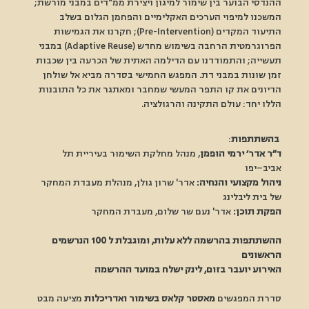
ההנדסי הבוער בין שימור למיגון ויצירת ממ"דים במבני מורשת; 
המשכנו למיפוי הערכים האקלימיים והפחמן הגלום בשלב 
התיעוד המקדים (Pre-Intervention); חקרנו את הגמישות 
הפרוגרמטית הרחבה בשימוש מחדש (Adaptive Reuse) במבני 
תעשייה; והתמודדנו עם הדילמה האתית של הכרעה בין שכבות 
זמן שונות במבני דת. המפגש החמישי בסדרה מביא אל שולחן 
הדיונים את קו התפר המעשי שמחבר ומאתגר את כל התובנות 
הללו יחד: עולם התקינה והרגולציה. 
בהשתתפות
:
ד״ר אדר׳ ירמי הופמן
, מנהל מחלקת השימור בעיריית תל 
אביב–יפו
ניהול מקצועי והנחיה:
 אדר' שרון גולן, מנהלת מעבדת המחקר 
של בית ליבלינג
הפקת תוכן:
 אדר' נעם שר שלום, מעבדת המחקר
ההשתתפות בהרשמה ללא עלות, ומוגבלת ל 100 הנרשמים 
הראשונים
האירוע יועבר בזום, לינק ישלח במועד ההרשמה
סדרת המפגשים
 מאסטר קלאס בשימור ואדריכלות
 מציעה מבט 