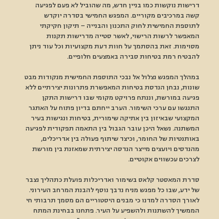
דרישות נוקשות כמו בניין חדש, מה שהוביל לא פעם לפגיעה 
קשה במרכיבים מקוריים. המפגש החמישי בסדרה יוקדש 
לתוספת החמישית לחוק התכנון והבנייה – תיקון חקיקתי 
המאפשר לרשות הרישוי, לאשר סטייה מדרישות תקנות 
מסוימות. זאת בהסתמך על חוות דעת מקצועיות וכל עוד ניתן 
להבטיח רמת בטיחות סבירה באמצעים חלופיים. 
במהלך המפגש נצלול אל נבכי התוספת החמישית מנקודות מבט 
שונות, נבחן הנדסת בטיחות המאפשרת פתרונות יצירתיים ללא 
פגיעה במורשת, וננתח פרויקט מקומי שבו דרישות התקן 
התנגשו עם ערכי השימור. הערב ייחתם בדיון פתוח על האתגר 
המקצועי שבאיזון בין אתיקה שימורית, בטיחות ונגישות בעיר 
המשתנה. נשאל היכן עובר הגבול בין התאמה תפקודית לפגיעה 
באותנטיות של החומר, וכיצד שיתוף פעולה בין אדריכלים, 
מהנדסים ויועצים מייצר הנדסה יצירתית שמאזנת בין מורשת 
לצרכים עכשווים אקוטיים. 
סדרת המאסטר קלאס בשימור ואדריכלות פועלת כתהליך נצבר 
של ידע, שבו כל מפגש מניח נדבך נוסף להבנת המרחב העירוני. 
לאורך הסדרה למדנו כי מבנים היסטוריים הם מסמך תרבותי חי 
הממשיך להשתנות ולהשפיע על העיר. פתחנו בבחינת המתח 