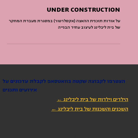
11 בנוב׳ 2024
UNDER CONSTRUCTION
על אודות תוכנית ההאצה (אקסלרטור) במסגרת מעבדת המחקר
של בית ליבלינג לעיצוב עתיד הבנייה
הצטרפו לקבוצה שקטה בוואטסאפ לקבלת עדכונים על
אירועים ותכנים
הילדים וילדות של בית ליבלינג ←
השכנים והשכנות של בית ליבלינג ←