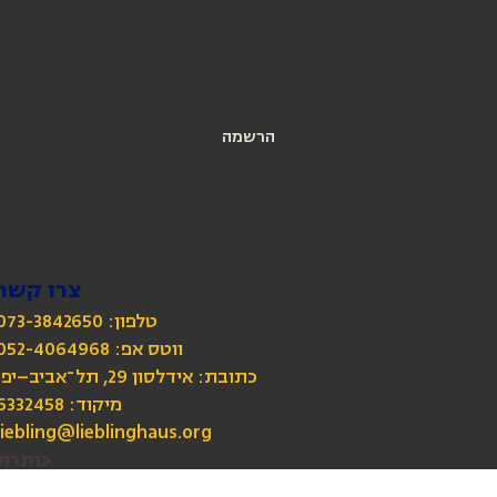
הירשמו לניוזלטר שלנו
כתובת מייל
*
אני מאשרת הרשמה לניוזלטר של בית ליבלינג
הרשמה
צרו קשר
טלפון: 073-3842650
כתובת: אידלסון 29, תל־אביב–יפו
מיקוד: 6332458
liebling@lieblinghaus.org