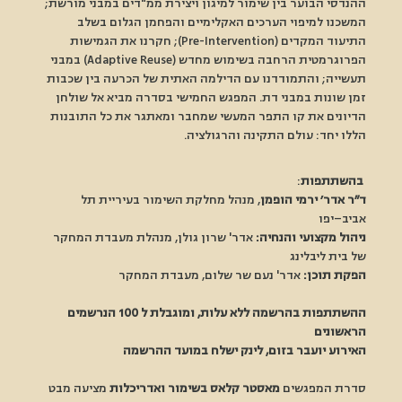
ההנדסי הבוער בין שימור למיגון ויצירת ממ"דים במבני מורשת; 
המשכנו למיפוי הערכים האקלימיים והפחמן הגלום בשלב 
התיעוד המקדים (Pre-Intervention); חקרנו את הגמישות 
הפרוגרמטית הרחבה בשימוש מחדש (Adaptive Reuse) במבני 
תעשייה; והתמודדנו עם הדילמה האתית של הכרעה בין שכבות 
זמן שונות במבני דת. המפגש החמישי בסדרה מביא אל שולחן 
הדיונים את קו התפר המעשי שמחבר ומאתגר את כל התובנות 
הללו יחד: עולם התקינה והרגולציה. 
בהשתתפות
:
ד״ר אדר׳ ירמי הופמן
, מנהל מחלקת השימור בעיריית תל 
אביב–יפו
ניהול מקצועי והנחיה:
 אדר' שרון גולן, מנהלת מעבדת המחקר 
של בית ליבלינג
הפקת תוכן:
 אדר' נעם שר שלום, מעבדת המחקר
ההשתתפות בהרשמה ללא עלות, ומוגבלת ל 100 הנרשמים 
הראשונים
האירוע יועבר בזום, לינק ישלח במועד ההרשמה
סדרת המפגשים
 מאסטר קלאס בשימור ואדריכלות
 מציעה מבט 