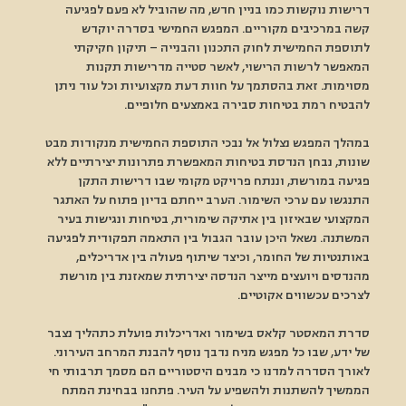
דרישות נוקשות כמו בניין חדש, מה שהוביל לא פעם לפגיעה 
קשה במרכיבים מקוריים. המפגש החמישי בסדרה יוקדש 
לתוספת החמישית לחוק התכנון והבנייה – תיקון חקיקתי 
המאפשר לרשות הרישוי, לאשר סטייה מדרישות תקנות 
מסוימות. זאת בהסתמך על חוות דעת מקצועיות וכל עוד ניתן 
להבטיח רמת בטיחות סבירה באמצעים חלופיים. 
במהלך המפגש נצלול אל נבכי התוספת החמישית מנקודות מבט 
שונות, נבחן הנדסת בטיחות המאפשרת פתרונות יצירתיים ללא 
פגיעה במורשת, וננתח פרויקט מקומי שבו דרישות התקן 
התנגשו עם ערכי השימור. הערב ייחתם בדיון פתוח על האתגר 
המקצועי שבאיזון בין אתיקה שימורית, בטיחות ונגישות בעיר 
המשתנה. נשאל היכן עובר הגבול בין התאמה תפקודית לפגיעה 
באותנטיות של החומר, וכיצד שיתוף פעולה בין אדריכלים, 
מהנדסים ויועצים מייצר הנדסה יצירתית שמאזנת בין מורשת 
לצרכים עכשווים אקוטיים. 
סדרת המאסטר קלאס בשימור ואדריכלות פועלת כתהליך נצבר 
של ידע, שבו כל מפגש מניח נדבך נוסף להבנת המרחב העירוני. 
לאורך הסדרה למדנו כי מבנים היסטוריים הם מסמך תרבותי חי 
הממשיך להשתנות ולהשפיע על העיר. פתחנו בבחינת המתח 