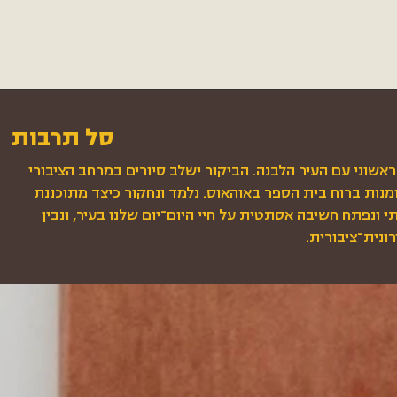
סל תרבות
ראשוני עם העיר הלבנה. הביקור ישלב סיורים במרחב הציבורי
ומנות ברוח בית הספר באוהאוס. נלמד ונחקור כיצד מתוכננת
רתי ונפתח חשיבה אסתטית על חיי היום־יום שלנו בעיר, ונבין
ונית־ציבורית.