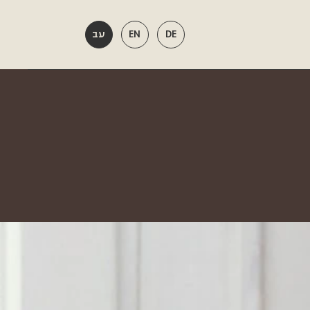
DE
EN
עב