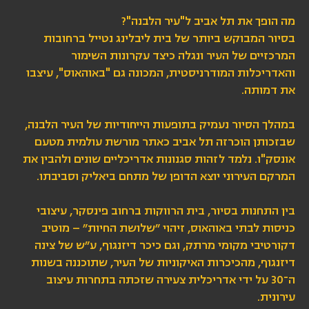
מה הופך את תל אביב ל"עיר הלבנה"?
בסיור המבוקש ביותר של בית ליבלינג נטייל ברחובות
המרכזיים של העיר ונגלה כיצד עקרונות השימור
והאדריכלות המודרניסטית, המכונה גם "באוהאוס", עיצבו
את דמותה.
במהלך הסיור נעמיק בתופעות הייחודיות של העיר הלבנה,
שבזכותן הוכרזה תל אביב כאתר מורשת עולמית מטעם
אונסק"ו. נלמד לזהות סגנונות אדריכליים שונים ולהבין את
המרקם העירוני יוצא הדופן של מתחם ביאליק וסביבתו.
בין התחנות בסיור, בית הרווקות ברחוב פינסקר, עיצובי
כניסות לבתי באוהאוס, זיהוי ״שלושת החיות״ – מוטיב
דקורטיבי מקומי מרתק, וגם כיכר דיזנגוף, ע״ש של צינה
דיזנגוף, מהכיכרות האיקוניות של העיר, שתוכננה בשנות
ה־30 על ידי אדריכלית צעירה שזכתה בתחרות עיצוב
עירונית.