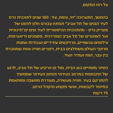
על רוח המקום.
בהמשך, התערוכה ״חי, צומח, עיר: 100 שנים לתוכנית גדס
לעיר הגנים של תל אביב״ תפתח עבורנו חלון לחזונו של
פטריק גדס - מהתוכנית ההיסטורית לעיר גנים ים־תיכונית
ועד לאתגרים של תל אביב המודרנית. מסמכים ודיאגרמות,
צילומים עכשוויים, פרויקטים עתידיים ועבודות אמנות
מרחבי העולם משתלבים בבית, ויוצרים חוויה אחת שמחברת
בין עבר, הווה ועתיד העיר.
הסיור מסתיים בגג הבית, מול קו הרקיע של תל אביב, לרגע
של התבוננות במרחב העירוני והחזון העירוני שממשיך
להתרקם בעיר. חוויה מעשירה, מעוררת מחשבה ומותאמת
במיוחד לקבוצות, אנשי מקצוע והקהל הרחב.
75 דקות