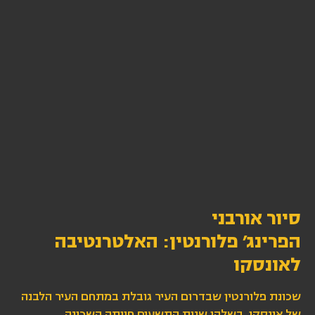
סיור אורבני
הפרינג׳ פלורנטין: האלטרנטיבה
לאונסקו
שכונת פלורנטין שבדרום העיר גובלת במתחם העיר הלבנה
של אונסקו. בשלהי שנות התשעים חוותה השכונה