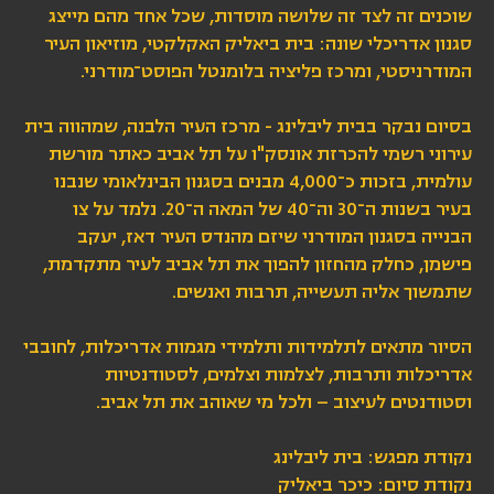
שוכנים זה לצד זה שלושה מוסדות, שכל אחד מהם מייצג
סגנון אדריכלי שונה: בית ביאליק האקלקטי, מוזיאון העיר
המודרניסטי, ומרכז פליציה בלומנטל הפוסט־מודרני.
בסיום נבקר בבית ליבלינג - מרכז העיר הלבנה, שמהווה בית
עירוני רשמי להכרזת אונסק"ו על תל אביב כאתר מורשת
עולמית, בזכות כ־4,000 מבנים בסגנון הבינלאומי שנבנו
בעיר בשנות ה־30 וה־40 של המאה ה־20. נלמד על צו
הבנייה בסגנון המודרני שיזם מהנדס העיר דאז, יעקב
פישמן, כחלק מהחזון להפוך את תל אביב לעיר מתקדמת,
שתמשוך אליה תעשייה, תרבות ואנשים.
הסיור מתאים לתלמידות ותלמידי מגמות אדריכלות, לחובבי
אדריכלות ותרבות, לצלמות וצלמים, לסטודנטיות
וסטודנטים לעיצוב – ולכל מי שאוהב את תל אביב.
נקודת מפגש: בית ליבלינג
נקודת סיום: כיכר ביאליק