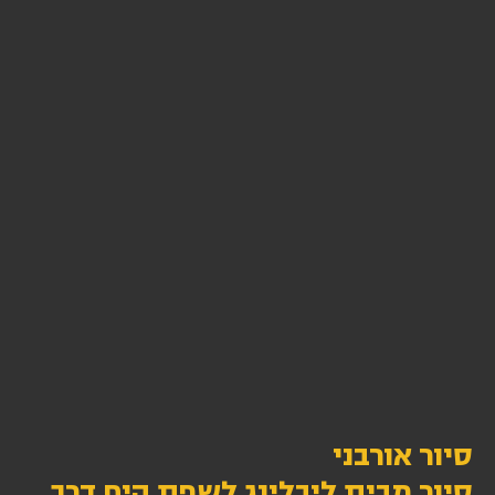
סיור אורבני
סיור מבית ליבלינג לשפת הים דרך