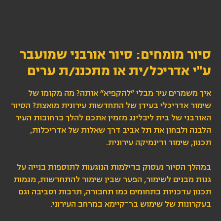
סיור מומחים: סיור אורבני שמועבר
ע"י אדריכל/ית או מתכננ/ת ערים
איך משמרים עיר מבלי ״להקפיא״ אותה? מה מקומו של
שימור אדריכלי בעידן של התחדשות עירונית מואצת? הסיור
האורבני של בית ליבלינג מזמין אתכם להלך ברחובות העיר
הלבנה ולבחון את תל אביב דרך שאלות של אדריכלות,
תכנון, שימור ודינמיקה עירונית.
במהלך הסיור נעסוק בדילמות הנוגעות לתוספות בנייה על
גגות מבנים לשימור, הפער שבין שימור להתחדשות, מגמות
תכנון עדכניות בתחומים כמו תחבורה, תרבות וסביבה וגם
בעקרונות של שימוש בר־קיימא במרחב העירוני.