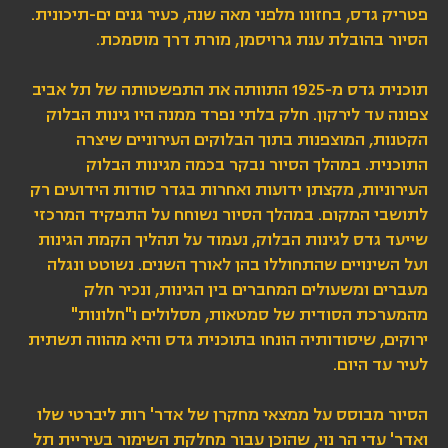
פטריק גדס, בחזונו מלפני מאה שנה, כעיר גנים ים-תיכונית.
הסיור בהובלת ענת גרויסמן, מורת דרך מוסמכת.
תוכנית גדס מ-1925 התוותה את התפשטותה של תל אביב
צפונה עד לירקון. חלק בלתי נפרד ממנה היו גינות הבלוק
הקטנות, המוצפנות בתוך הבלוקים העירוניים שיצרה
התוכנית. במהלך הסיור נבקר בכמה מגינות הבלוק
העירוניות, מקצתן ידועות ואחרות בגדר סודות הידועים רק
לתושבי המקום. במהלך הסיור נשוחח על התפקיד המרכזי
שייעד גדס לגינות הבלוק, נעמוד על תהליך הקמת הגינות
ועל השינויים שהתחוללו בהן לאורך השנים. נשוטט ונגלה
מעברים ומשעולים המחברים בין הגינות, ונכיר חלק
מהמערכת הסודית של סמטאות, מסלולים ו"חלונות"
ירוקים, שיסודותיה הונחו בתוכנית גדס והיא מהווה תשתית
לעיר עד היום.
הסיור מבוסס על ממצאי מחקרן של אדר' רות ליברטי שלו
ואדר' עדי הר נוי, שהוכן עבור מחלקת השימור בעיריית תל