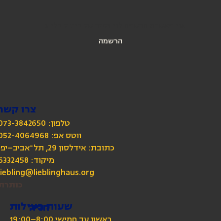
אני מאשרת הרשמה לניוזלטר של בית ליבלינג
הרשמה
צרו קשר
טלפון: 073-3842650
כתובת: אידלסון 29, תל־אביב–יפו
מיקוד: 6332458
liebling@lieblinghaus.org
כותרת
שעות פעילות
חניה
ראשון עד חמישי 8:00–19:00