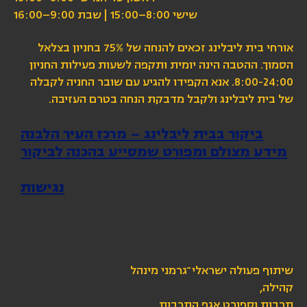
שישי 8:00–15:00 | שבת 9:00–16:00
אורחי בית ליבלינג זכאים להנחה של 75% בחניון בצלאל
הסמוך. ההטבה הינה יומית ותקפה לשעות פעילות החניון
8:00-24:00. אנא הקפידו להגיע עם שובר החניה לקבלה
של בית ליבלינג ולקבל מדבקת הנחה בטרם העזיבה.
ביקור בבית ליבלינג – מרכז העיר הלבנה
מידע מצולם ומפורט שמסייע בהכנה לביקור
נגישות
שיתוף פעולה ישראלי־גרמני מינהל
קהילה,
תרבות וספורט אגף התרבות