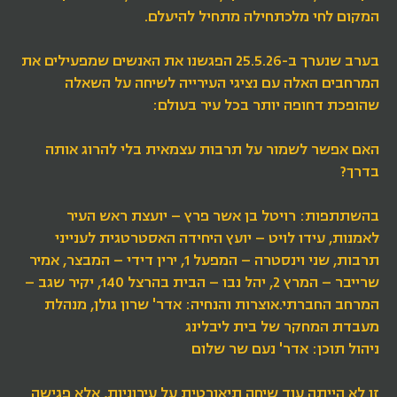
המקום לחי מלכתחילה מתחיל להיעלם.
בערב שנערך ב-25.5.26 הפגשנו את האנשים שמפעילים את
המרחבים האלה עם נציגי העירייה לשיחה על השאלה
שהופכת דחופה יותר בכל עיר בעולם:
האם אפשר לשמור על תרבות עצמאית בלי להרוג אותה
בדרך?
בהשתתפות: רויטל בן אשר פרץ – יועצת ראש העיר
לאמנות, עידו לויט – יועץ היחידה האסטרטגית לענייני
תרבות, שני וינסטרה – המפעל 1, ירין דידי – המבצר, אמיר
שרייבר – המרץ 2, יהל נבו – הבית בהרצל 140, יקיר שגב –
המרחב החברתי.אוצרות והנחיה: אדר' שרון גולן, מנהלת
מעבדת המחקר של בית ליבלינג
ניהול תוכן: אדר' נעם שר שלום
זו לא הייתה עוד שיחה תיאורטית על עירוניות, אלא פגישה