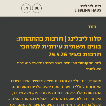
בית ליבלינג
EN
DE
LIEBLING HAUS
→ חזרה
סלון ליבלינג | תרבות בהתהוות:
בונים תשתית עירונית למרחבי
תרבות בעיר 25.5.26
למה המקומות הכי חיים בעיר תמיד נמצאים רגע לפני
היעלמות?
מחסנים, בתי מלאכה ומבני תעשייה נטושים הפכו בשנים
האחרונות לחללי הופעות, סטודיואים, גלריות ומועדונים.
המקומות האלה לא נולדו מתוכנית עירונית, אלא מצורך,
אילתור וקהילות שבנו משהו לבד. אבל אז מגיעה ההצלחה.
הקהל גדל, האזור מתייקר, היזמים נכנסים, ומה שהפך את