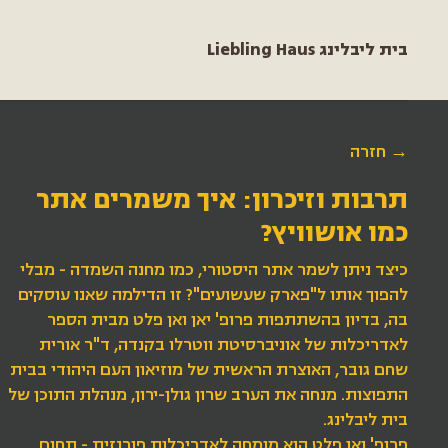
Liebling Haus בית ליבלינג
→ חזרה
תרבות וזיכרון: איך משמרים אתר
כמו אושוויץ?
כיצד ניתן לשמר אתר היסטורי, כמו מחנה השמדה - מבלי
להפוך אותו ל"פארק שעשועים"? זו הדילמה שאנו עוסקים
בה, בדיון בהשתתפות פרופ' יאן ואן פלט מבית הספר
לאדריכלות של אוניברסיטת ווטרלו בקנדה, ד"ר אורית
שחם גובר, האוצרת הראשית של מוזיאון העם היהודי בבית
התפוצות. מנחה את הערב שרון גולן-ירון, מנהלת התוכן של
בית ליבלינג.
פרופ' ואן פלט הוא מומחה לאדריכלות פורנזית - תחום