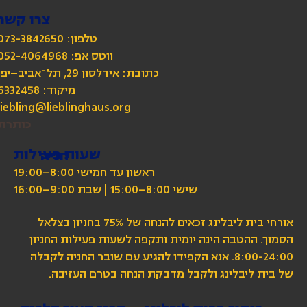
צרו קשר
טלפון: 073-3842650
כתובת: אידלסון 29, תל־אביב–יפו
מיקוד: 6332458
liebling@lieblinghaus.org
כותרת
שעות פעילות
חניה
ראשון עד חמישי 8:00–19:00
שישי 8:00–15:00 | שבת 9:00–16:00
אורחי בית ליבלינג זכאים להנחה של 75% בחניון בצלאל
הסמוך. ההטבה הינה יומית ותקפה לשעות פעילות החניון
8:00-24:00. אנא הקפידו להגיע עם שובר החניה לקבלה
של בית ליבלינג ולקבל מדבקת הנחה בטרם העזיבה.