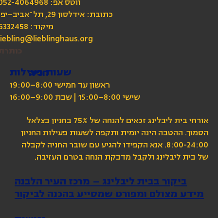
כתובת: אידלסון 29, תל־אביב–יפו
מיקוד: 6332458
liebling@lieblinghaus.org
כותרת
שעות פעילות
חניה
ראשון עד חמישי 8:00–19:00
שישי 8:00–15:00 | שבת 9:00–16:00
אורחי בית ליבלינג זכאים להנחה של 75% בחניון בצלאל
הסמוך. ההטבה הינה יומית ותקפה לשעות פעילות החניון
8:00-24:00. אנא הקפידו להגיע עם שובר החניה לקבלה
של בית ליבלינג ולקבל מדבקת הנחה בטרם העזיבה.
ביקור בבית ליבלינג – מרכז העיר הלבנה
מידע מצולם ומפורט שמסייע בהכנה לביקור