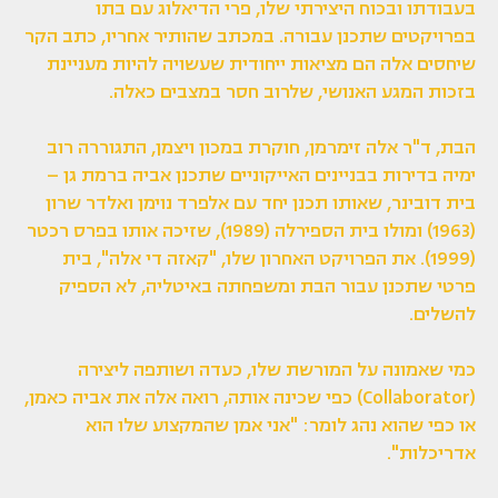
בעבודתו ובכוח היצירתי שלו, פרי הדיאלוג עם בתו
בפרויקטים שתכנן עבורה. במכתב שהותיר אחריו, כתב הקר
שיחסים אלה הם מציאות ייחודית שעשויה להיות מעניינת
בזכות המגע האנושי, שלרוב חסר במצבים כאלה.
הבת, ד"ר אלה זימרמן, חוקרת במכון ויצמן, התגוררה רוב
ימיה בדירות בבניינים האייקוניים שתכנן אביה ברמת גן –
בית דובינר, שאותו תכנן יחד עם אלפרד נוימן ואלדר שרון
(1963) ומולו בית הספירלה (1989), שזיכה אותו בפרס רכטר
(1999). את הפרויקט האחרון שלו, "קאזה די אלה", בית
פרטי שתכנן עבור הבת ומשפחתה באיטליה, לא הספיק
להשלים.
כמי שאמונה על המורשת שלו, כעדה ושותפה ליצירה
(Collaborator) כפי שכינה אותה, רואה אלה את אביה כאמן,
או כפי שהוא נהג לומר: "אני אמן שהמקצוע שלו הוא
אדריכלות".