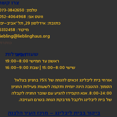
צרו קשר
טלפון: 073-3842650
כתובת: אידלסון 29, תל־אביב–יפו
מיקוד: 6332458
liebling@lieblinghaus.org
כותרת
שעות פעילות
חניה
ראשון עד חמישי 8:00–19:00
שישי 8:00–15:00 | שבת 9:00–16:00
אורחי בית ליבלינג זכאים להנחה של 75% בחניון בצלאל
הסמוך. ההטבה הינה יומית ותקפה לשעות פעילות החניון
8:00-24:00. אנא הקפידו להגיע עם שובר החניה לקבלה
של בית ליבלינג ולקבל מדבקת הנחה בטרם העזיבה.
ביקור בבית ליבלינג – מרכז העיר הלבנה