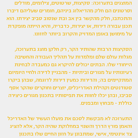
המוצגים בתערוכה: סקיצות, שרטוטים, צילומים, מודלים
וסרטונים הם חלק מהדיאלוג ביניהם, חומרים שעליהם דיברו
והתכתבו, חלק מהקשר בין אב ובת שנסוב סביב יצירתו. הוא
תכנן עבורה דירות, או יצירות, כדבריה, והיא הייתה מופקדת
על מימושן באופן המדויק והקרוב ביותר לחזונו.
הסקיצות הרבות שהותיר הקר, רק חלקן מוצג בתערוכה,
מגלות עולם שלם ומלמדות על תהליך העבודה והחשיבה
הייחודי שלו. הבתים יכולים להיקרא גם כמעבדה לבחינת
רעיונותיו על מגורים וביתיות - מהבניין לדירה ולחיי היומיום
המתקיימים בה; והדירות כמעין דירות לדוגמה, שבהן ביקרו
סטודנטים וקהילת האדריכלים, יוצרים וחוקרים שהקר אסף
סביבו, ובהן יכלו לחוות את תפיסותיו בתכנון מגורים כיצירה
כוללת - מבחוץ ומבפנים.
התערוכה לא מבקשת לסכם את פועלו העשיר של האדריכל
והאמן פורץ הדרך והשנוי במחלוקת שהיה הקר, אלא להציג
צד אינטימי, אישי, שמתבונן על חזון החיים שלו בתכנון