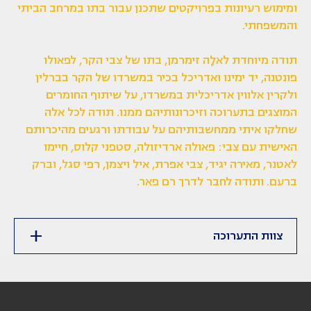
ומימוש רעיונות בפרויקטים שתכנן עבור בתו במרחב הביתי
והמשפחתי.
תודה מיוחדת לאלָה זימרמן, בתו של צבי הקר, לפאולו
פונטנה, יד ימינו ואדריכל בכיר במשרדו של הקר בברלין
ולקרין אלווין אדריכלית במשרדו, על שיתוף החומרים
המוצגים בתערוכה וזיכרונותיהם ממנו. תודה לכל אלה
שחלקו איתי ממחשבותיהם על עבודתו ורגעים מהיכרותם
האישית עם צבי: פאולה ארדיזולה, סטפני קלוס, חיימו
לאטנר, מאירה יגיד, צבי אפרת, איל ויצמן, רפי סגל, וברק
ברעם. ותודה לחבר לדרך רם פאר.
צוות התערוכה