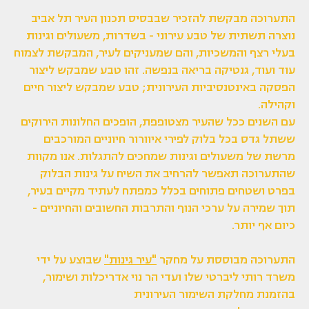
התערוכה מבקשת להזכיר שבבסיס תכנון העיר תל אביב
נוצרה תשתית של טבע עירוני - בשדרות, משעולים וגינות
בעלי רצף והמשכיות, והם שמעניקים לעיר, המבקשת לצמוח
עוד ועוד, גנטיקה בריאה בנפשה. זהו טבע שמבקש ליצור
הפסקה באינטנסיביות העירונית; טבע שמבקש ליצור חיים
וקהילה.
עם השנים ככל שהעיר מצטופפת, הופכים החלונות הירוקים
ששתל גדס בכל בלוק לפירי איוורור חיוניים המורכבים
מרשת של משעולים וגינות שמחכים להתגלות. אנו מקוות
שהתערוכה תאפשר להרחיב את השיח על גינות הבלוק
בפרט ושטחים פתוחים בכלל כמפתח לעתיד מקיים בעיר,
תוך שמירה על ערכי הנוף והתרבות החשובים והחיוניים -
כיום אף יותר.
התערוכה מבוססת על מחקר
"עיר גינות"
שבוצע על ידי
משרד רותי ליברטי שלו ועדי הר נוי אדריכלות ושימור,
בהזמנת מחלקת השימור העירונית