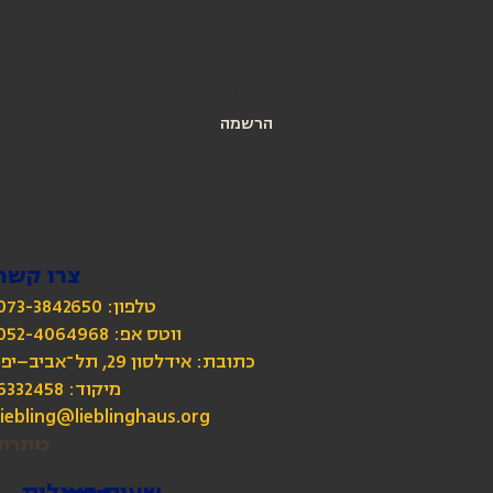
כתובת מייל
*
אני מאשרת הרשמה לניוזלטר של בית ליבלינג
הרשמה
צרו קשר
טלפון: 073-3842650
כתובת: אידלסון 29, תל־אביב–יפו
מיקוד: 6332458
liebling@lieblinghaus.org
כותרת
שעות פעילות