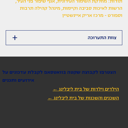
תודות: מחלקת השימור העירונית, אגף שיפור פני העיר,
הרשות לאיכות סביבה וקיימות, מינהל קהילה תרבות
וספורט - מרכז אריק איינשטיין
צוות התערוכה
הצטרפו לקבוצה שקטה בוואטסאפ לקבלת עדכונים על
אירועים ותכנים
הילדים וילדות של בית ליבלינג ←
השכנים והשכנות של בית ליבלינג ←
הירשמו לניוזלטר שלנו