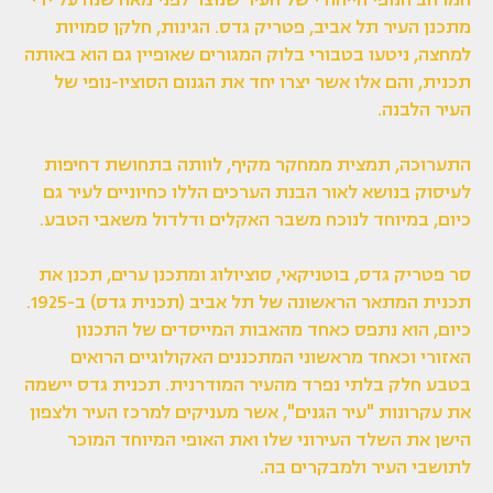
המרחב הנופי הייחודי של העיר שנוצר לפני מאה שנה על ידי
מתכנן העיר תל אביב, פטריק גדס. הגינות, חלקן סמויות
למחצה, ניטעו בטבורי בלוק המגורים שאופיין גם הוא באותה
תכנית, והם אלו אשר יצרו יחד את הגנום הסוציו-נופי של
העיר הלבנה.
התערוכה, תמצית ממחקר מקיף, לוותה בתחושת דחיפות
לעיסוק בנושא לאור הבנת הערכים הללו כחיוניים לעיר גם
כיום, במיוחד לנוכח משבר האקלים ודלדול משאבי הטבע.
סר פטריק גדס, בוטניקאי, סוציולוג ומתכנן ערים, תכנן את
תכנית המתאר הראשונה של תל אביב (תכנית גדס) ב-1925.
כיום, הוא נתפס כאחד מהאבות המייסדים של התכנון
האזורי וכאחד מראשוני המתכננים האקולוגיים הרואים
בטבע חלק בלתי נפרד מהעיר המודרנית. תכנית גדס יישמה
את עקרונות "עיר הגנים", אשר מעניקים למרכז העיר ולצפון
הישן את השלד העירוני שלו ואת האופי המיוחד המוכר
לתושבי העיר ולמבקרים בה.