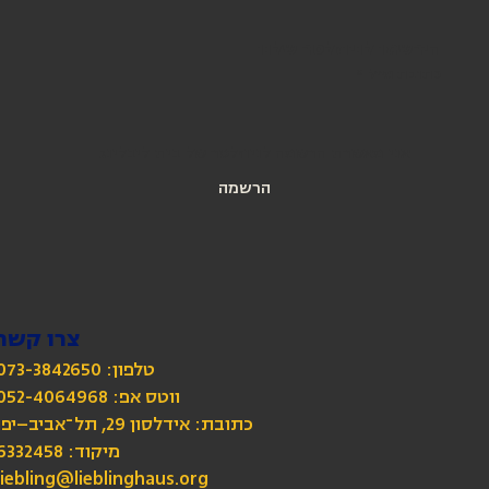
הירשמו לניוזלטר שלנו
כתובת מייל
*
אני מאשרת הרשמה לניוזלטר של בית ליבלינג
הרשמה
צרו קשר
טלפון: 073-3842650
כתובת: אידלסון 29, תל־אביב–יפו
מיקוד: 6332458
liebling@lieblinghaus.org