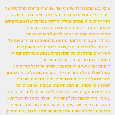
ציבי גבע מתארח למשך חמישה שבועות בדירת הרזדנסי של
בית ליבלינג ומציע תערוכה תהליכית, מצטברת. בפעולה
הדרגתית, הוא ממקם בחללי הדירה עבודות שלו ואובייקטים
שאסף, תוך כדי בחינת היחסים ביניהם לבין הבניין
המודרניסטי המארח כסמל למפעל הבנייה הציוני.
במהלך זה, בימי מלחמה מתמשכת ומאבק חברתי פנימי על
דמותה של המדינה, מבקש גבע לחקור את האופן שבו
האירועים מחלחלים אל התת המודע ומשם אל התנהגויות
היומיום במרחב הבנוי - הפרטי והציבורי.
לעומת אביו, יעקב (קובה) גבר, שהיה אדריכל מודרניסט
פעיל שנלחם על החזון והדיוק, גבע מתבונן על כל מה שנוסף
למבנים על ידי בני האדם החיים בהם: תריסים, סורגים,
סגירות מרפסות, החלפת חלונות, סבכות, ברזנטים וכל
הסימנים והעקבות של מגורים וזליגת החיים לסביבה הבנויה.
בעיניו, ניתן לראות את "החריגות" האלה כסמל להתנגדות -
התנגדות לרעיון של האחדה מלאכותית וכור היתוך דמיוני.
הפעולה בחלל חושפת את עולמו הפנימי של גבע, את תהליך