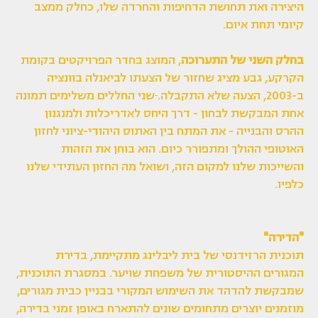
היצירה ואת תחושת הדחיפות והחרדה שלו, כחלק ממצב
קיומי תחת איום.
בחלק השני של התערוכה
, המוצג בחדר הפרויקטים בקומת
הקרקע, גבע מציג שחזור של הצעתו לביאנלה בוונציה
ב-2003, הצעה שלא התקבלה.
שני החללים משלימים תמונה
אחת המבקשת לבחון - דרך היחס לאדריכלות ולמנגנון
ההרס והבנייה - את המתח בין האתוס היהודי-ציוני לחזון
האוטופי ההולך ומתפורר כיום. הוא בוחן את הזהות
והשייכות שלנו למקום הזה, ושואל מה החזון העתידי שלנו
כלפיו.
"הדירה"
תוכנית הרזידנסי של בית ליבלינג מתקיימת, בדירת
המגורים ההיסטורית של משפחת שויער. במסגרת התוכנית,
שמבקשת להדהד את השימוש המקורי בבניין כבית מגורים,
מוזמנים יוצרים מתחומים שונים להתארח באופן זמני בדירה,