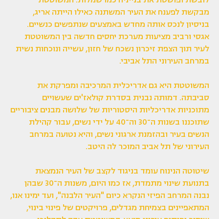
לובשת ופושטת את בנייניה כמו שמלות. המשוטטת
מבקשת לפענח את העיר המשתנה כאילו הייתה אריג,
בניסיון לנכס אותה מחדש באמצעים שנתפשים כנשיים.
אגסי ורביב מציעות מערכת יחסים חדשה בין המשוטטת
לעיר תוך הצפת זיכרון נשכח של חזון, עשייה ונוכחות נשית
במרחב העירוני התל אביבי.
המשוטטת היא גם אדריכלית המרכיבה ומפרקת את
סביבתה. דמותה נבנית בסדרת קולאז'ים שעשויים
מתוכניות אדריכליות היסטוריות של שלושה מבנים ציבוריים
שתוכננו בשנות ה־30 וה־40 על ידי נשים, עבור קהילת
הנשים בעיר ובהזמנת ארגוני נשים, והיא נטועה במרחב
העירוני של תל אביב המוכר לה היטב.
שיטוטה הנינוח עומד בניגוד לקצב של העיר הנמצאת
בתנועת שינוי מתמדת, אז כמו היום, משנות ה־30 שבהן
נבנה המרחב הפיזי הנקרא כיום "העיר הלבנה", ועד ימינו אנו,
המתאפיינים בצמיחת מגדלים, פרויקטים של פינוי בינוי,