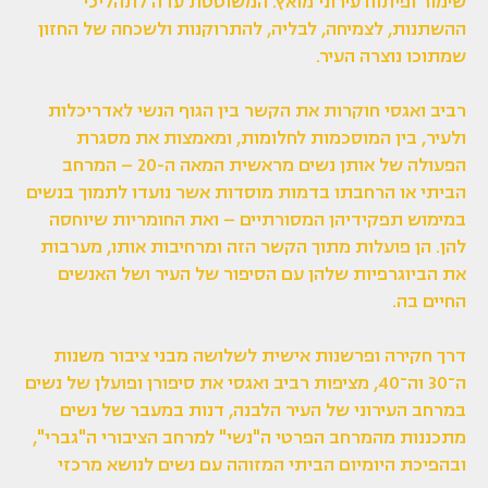
שימור ופיתוח עירוני מואץ. המשוטטת עדה לתהליכי
ההשתנות, לצמיחה, לבליה, להתרוקנות ולשכחה של החזון
שמתוכו נוצרה העיר.
רביב ואגסי חוקרות את הקשר בין הגוף הנשי לאדריכלות
ולעיר, בין המוסכמות לחלומות, ומאמצות את מסגרת
הפעולה של אותן נשים מראשית המאה ה-20 – המרחב
הביתי או הרחבתו בדמות מוסדות אשר נועדו לתמוך בנשים
במימוש תפקידיהן המסורתיים – ואת החומריות שיוחסה
להן. הן פועלות מתוך הקשר הזה ומרחיבות אותו, מערבות
את הביוגרפיות שלהן עם הסיפור של העיר ושל האנשים
החיים בה.
דרך חקירה ופרשנות אישית לשלושה מבני ציבור משנות
ה־30 וה־40, מציפות רביב ואגסי את סיפורן ופועלן של נשים
במרחב העירוני של העיר הלבנה, דנות במעבר של נשים
מתכננות מהמרחב הפרטי ה"נשי" למרחב הציבורי ה"גברי",
ובהפיכת היומיום הביתי המזוהה עם נשים לנושא מרכזי