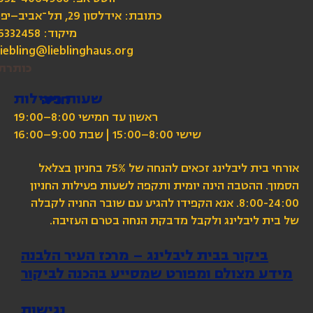
כתובת: אידלסון 29, תל־אביב–יפו
מיקוד: 6332458
liebling@lieblinghaus.org
כותרת
שעות פעילות
חניה
ראשון עד חמישי 8:00–19:00
שישי 8:00–15:00 | שבת 9:00–16:00
אורחי בית ליבלינג זכאים להנחה של 75% בחניון בצלאל
הסמוך. ההטבה הינה יומית ותקפה לשעות פעילות החניון
8:00-24:00. אנא הקפידו להגיע עם שובר החניה לקבלה
של בית ליבלינג ולקבל מדבקת הנחה בטרם העזיבה.
ביקור בבית ליבלינג – מרכז העיר הלבנה
מידע מצולם ומפורט שמסייע בהכנה לביקור
נגישות