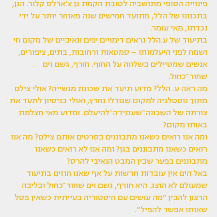
פינוייה הסופי מתושביה לטובת הקמת גן צ׳ארלס קלור. הגן,
בתכנונו של הלל, מתועד חמישים שנה מאוחר יותר על ידי
נכדתו, מאי עומר.
בתיעוד של ע.הלל נראים דימויים יפים ונאיביים של מקום חי
ושמח לפני היעלמותו – סמטאות ורחובות, בתים, ציפורים,
אנשים שמטיילים בשלווה על החוף. חורף, גשם וים
שחור־כחול.
מה ראה ע. הלל? מדוע תיעד את שכונת מנשייה? אולי צילם
מתוך נוסטלגיה למקום שגורלו נחרץ, ואולי בניסיון לתעד את
צורתה של השכונה־שעתידה־להיעלם. ומדוע מאי מצלמת
באותו מקום?
ומה אנו רואים כשאנו מתבוננים בסרטים אותם צילם? מה אנו
רואים כשאנו מתבוננים בגן? ומה אנו לא רואים כשאנו
מתבוננים בפער שבין המבט הנאיבי להרס?
באל הים אין עובדות חדשות על אף שאנו חוזים בתיעוד
שמעולם לא הוצג. היא חורף, גשם וים שחור־כחול ובליבה
הרצון להבין ״מה עושים עם היסטוריה בעייתית כשאין פסל
שאותו אפשר להפיל״.