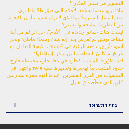
التصوير في نفس المكان؟
ماذا نرى عندما نشاهد الأفلام التي صوّرها؟ ماذا نرى
عندما نتأمّل المتنزه؟ وما الذي لا نراه عندما نتأمل الفجوة
بين النظرة الساذجة والتدمير؟
ليست هناك حقائق جديدة في "ألأيام"، عل الرغم من أننا
نشاهد توثيق لم يُعرَض بعد. إنه شتاء وسماء ماطرة وبحر
أسود-أزرق تدفعه الرغبة في اكتشاف "كيفية التعامل مع
تاريخ إشكاليّ بانعدام تماثيل يمكن إسقاطها".
لقد تطوّرت المنشية كحارة في يافا، حارة مختلطة خارج
حدود المدينة. بدأ تهجيرها وتدميرها سنة 1948 وانتهى في
الستينيات من القرن العشرين، عندما أُقيم متنزه تشارلس
كلور الذي خطّطه ع. هِليل.
צוות התערוכה