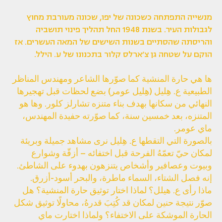
מנשייה התפתחה כשכונה של יפו, שכונה מעורבת מחוץ
לגבולות העיר. בשנת 1948 החל תהליך פינוי תושביה
והריסתה שהסתיים בשנות השישים של המאה העשרים. אז
הוקם על שטחה גן צ׳ארלס קלור בתכנונו של ע. הילל.
ها هي حارة المنشية كما صوّرها الشاعر ومهندس المناظر
الطبيعية ع. هِليل (هِليل عومر) بضع لحظات قبل تهجيرها
النهائي من سكانها بهدف بناء متنزه تشارلز كلور. وها هو
المتنزه، بعد خمسين سنة، كما صوّرته حفيدة المهندس،
ماي عومر.
بالصورة التي التقطها ع. هِليل نرى مشاهد جميلة وبريئة
لمكان حيّ تعمّهُ الفرحة قبل اختفائه – أزقّة وشوارع
وبيوت وعصافير وأشخاص يتنزهون بهدوء على الشاطئ.
إنه فصل الشتاء، السماء ماطرة، والبحر أسود-أزرق.
ماذا رأى ع. هيلل؟ لماذا اختار توثيق حارة المنشية؟ هل
صوّر نتيجة حنين لمكان قد كُتِبَ قدرهُ، محاولًا توثيق شكل
الحارة الموشكة على الاختفاء؟ ولماذا اختارت ماي