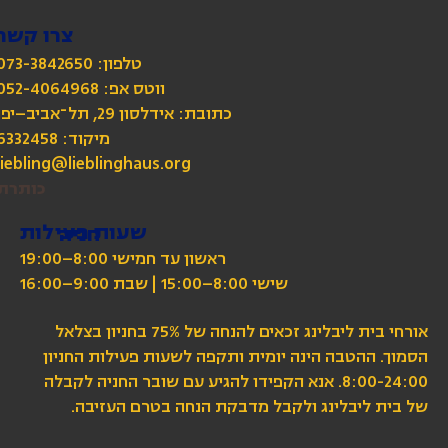
צרו קשר
טלפון: 073-3842650
כתובת: אידלסון 29, תל־אביב–יפו
מיקוד: 6332458
liebling@lieblinghaus.org
כותרת
שעות פעילות
חניה
ראשון עד חמישי 8:00–19:00
שישי 8:00–15:00 | שבת 9:00–16:00
אורחי בית ליבלינג זכאים להנחה של 75% בחניון בצלאל
הסמוך. ההטבה הינה יומית ותקפה לשעות פעילות החניון
8:00-24:00. אנא הקפידו להגיע עם שובר החניה לקבלה
של בית ליבלינג ולקבל מדבקת הנחה בטרם העזיבה.