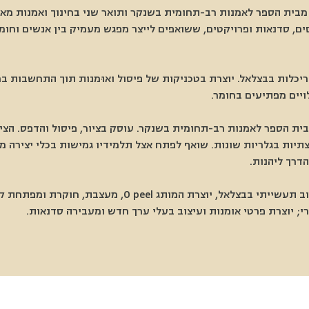
 מבית הספר לאמנות רב-תחומית בשנקר ותואר שני בחינוך ואמנות מאו
ים, סדנאות ופרויקטים, ששואפים לייצר מפגש מעמיק בין אנשים וחו
יכלות בבצלאל. יוצרת בטכניקות של פיסול ואוּמנות תוך התחשבות במ
ויים מפתיעים בחומר.
מבית הספר לאמנות רב-תחומית בשנקר. עוסק בציור, פיסול והדפס. הצי
וצתיות בגלריות שונות. שואף לפתח אצל תלמידיו גמישות בכלי יצירה מ
דרך ליהנות.
, בוגרת המחלקה לעיצוב תעשייתי בבצלאל, יוצרת המותג l
י; יוצרת פרטי אומנות ועיצוב בעלי ערך חדש ומעבירה סדנאות.