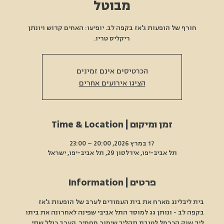
מבוטל
חורף של הופעות ג'אז בקפה לב. יופיעו: האחים קדוש ויונתן
ריקליס טריו.
הכרטיסים אינם זמינים
הציגו אירועים אחרים
זמן ומיקום | Time & Location
17 במרץ 2026, 20:00 – 23:00
תל אביב-יפו, אידלסון 29, תל אביב-יפו, ישראל
פרטים | Information
בית ליבלינג מארח את בית העמודים לערב של הופעות ג'אז 
בקפה לב - ונותן גג למוסד התל אביבי שפינה לאחרונה את ביתו 
ליד שוק הכרמל לטובת תהליך שימור מחמיר. הערב כולל שתי 