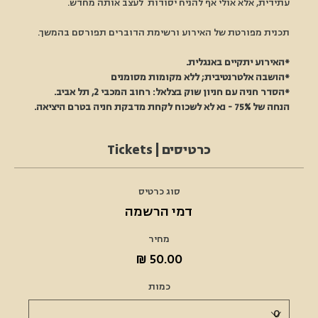
עתידית, אלא אולי אף להניח יסודות  לעצב אותה מחדש.
תכנית מפורטת של האירוע ורשימת הדוברים תפורסם בהמשך.
*האירוע יתקיים באנגלית.
*הושבה אלטרנטיבית; ללא מקומות מסומנים
*הסדר חניה עם חניון שוק בצלאל: רחוב המכבי 2, תל אביב. 
הנחה של 75% - נא לא לשכוח לקחת מדבקת חניה בטרם היציאה.
כרטיסים | Tickets
סוג כרטיס
דמי הרשמה
מחיר
כמות