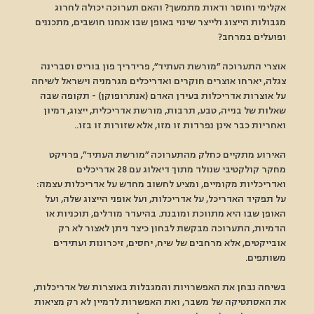
אקלימי וחוסר ודאות מתמשך? והאם תערוכה יכולה לחרוג 
מגבולות הייצוג ולייצר שינוי באופן שבו אנחנו חושבים, מתכננים 
ופועלים במרחב?
אוצרי התערוכה ״מורשת העתיד״, פרידריך פון בוריס וסברינה 
צגלה, יארחו אוצרים חוקרים ואדריכלים מגרמניה וישראל לשיחה 
על אוצרות אדריכלות בעידן האדם (אנתרופוקן) - תקופה שבה 
שאלות של בנייה, טבע, תרבות, מורשת אדריכלית, ייצוג, דמיון 
ואחריות כבר אינן נפרדות זו מזו, אלא שזורות זו בזו..
האירוע מתקיים כחלק מהתערוכה ״מורשת העתיד״, פרויקט 
מחקר קולקטיבי שנולד מתוך דיאלוג עם 28 אדריכלים 
ואדריכליות מקומיים, ומציע לחשוב מחדש על אדריכלות עצמה: 
על תפקיד האדריכל, על אדריכלות, ועל אופני הייצוג שלה, ועל 
האופן שבו היא מתווכת ומובנת. בהיעדר מודלים, תוכניות או 
הדמיות, התערוכה מבקשת לבחון כיצד ניתן לאצור לא רק 
אובייקטים, אלא מרחבים של שיח, יחסים, זיכרונות ועתידים 
משותפים.
בשיחה נבחן את האפשרויות והמגבלות באוצרות של אדריכלות, 
את האסתטיקה של משבר, ואת האפשרות לדמיין לא רק מציאות 