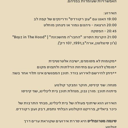
האפשרויות שעומדות בפניהם.
האירוע:
19:00 האנג עם "ענן רקורדס" ודרינקים של קפה לב
20:00 הרצאה - גיהנום גמור או ניצחון מוחלט
20:45 - הפסקה 
21:00 הקרנת הסרט: "החבר'ה מהשכונה" | "Boyz in The Hood" 
(ג'ון סינגלטון, ארה"ב,1991, 107 דק').
*מקומות לא מסומנים; ישיבה אלטרנטיבית
*מומלץ להגיע עם פתיחת הדלתות ולתפוס מקום
**ניתן להירשם לאירוע בודד. תוכן המפגשים אינו תלוי אחד בשני.
מנחה: שני קיניסו, חוקר ומבקר קולנוע
פיתוח תוכן: מורן נבון, מנהלת תוכן בית ליבלינג, שני קיניסו 
האירוע הוא שיתוף פעולה של בית ליבלינג, מבתי התרבות של 
כיכר ביאליק, פרויקט הקולנוע הבלתי נתפס, דבק וענן רקורדס.
סינמה מטרופוליס
 היא סדרת אירועים שקוראת ערים דרך 
קולנוע.