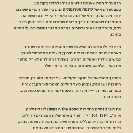
חלק גדול ממה שאנחנו יודעים עליהן למדנו בקולנוע.
במפגש השני של 
סינמה מטרופוליס
 ננוע בין שתי הערים שעיצבו 
יותר מכל את הדימוי של החלום האמריקאי — וגם חשפו את 
הסתירות שמאחוריו. דרך סרטים שמתבוננים בעיר נבחן כיצד 
כסף, מעמד וצבע עור נרשמים במרחב הבנוי ומשפיעים על החיים 
בתוכו.
ניו יורק ולוס אנג'לס מציעות שתי פנטזיות עירוניות שונות: 
האחת צפופה, אנכית ורוויית חיכוך; השנייה מתפרסת לאורך 
כבישים, וילות ואופקים רחבים. בשתיהן הקולנוע לא רק מתעד 
את העיר, אלא גם משתתף ביצירת הדימוי שלה.
במהלך ההרצאה של חוקר הקולנוע שני קיניסו ננוע בין סרטים, 
רחובות ושכונות, ונבחן כיצד החלום האמריקאי מקבל צורה 
במרחב העירוני — ומה קורה כשהדימוי הזה פוגש כסף, גזע, 
מעמד וכוח.
את הערב נסיים בהקרנת 
Boyz n the Hood
 (ג'ון סינגלטון, 
ארה"ב, 1991, 107 דק'), העוקב אחר שלושה צעירים הגדלים 
בדרום־מרכז לוס אנג'לס. הסרט מציב את השכונה עצמה כחלק 
בלתי נפרד מהסיפור: המרחב שבו הם חיים מעצב את 