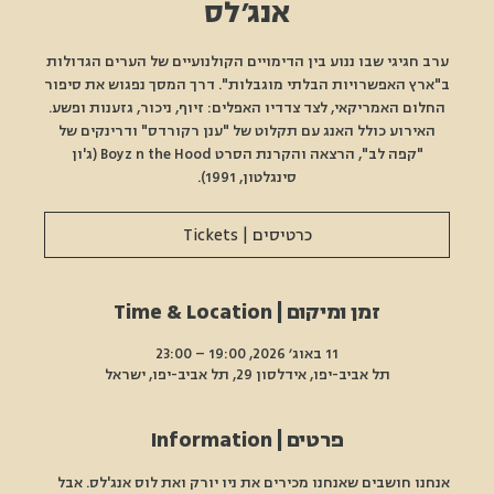
אנג׳לס
ערב חגיגי שבו ננוע בין הדימויים הקולנועיים של הערים הגדולות
ב"ארץ האפשרויות הבלתי מוגבלות". דרך המסך נפגוש את סיפור
החלום האמריקאי, לצד צדדיו האפלים: זיוף, ניכור, גזענות ופשע.
האירוע כולל האנג עם תקלוט של "ענן רקורדס" ודרינקים של
"קפה לב", הרצאה והקרנת הסרט Boyz n the Hood (ג'ון
סינגלטון, 1991).
כרטיסים | Tickets
זמן ומיקום | Time & Location
11 באוג׳ 2026, 19:00 – 23:00
תל אביב-יפו, אידלסון 29, תל אביב-יפו, ישראל
פרטים | Information
אנחנו חושבים שאנחנו מכירים את ניו יורק ואת לוס אנג'לס. אבל 