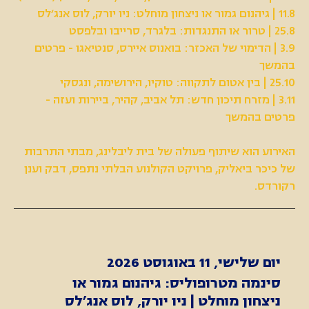
11.8 | גיהנום גמור או ניצחון מוחלט: ניו יורק, לוס אנג׳לס
25.8 | טרור או התנגדות: בלגרד, סרייבו ובלפסט
3.9 | הדימוי של האכזר: בואנוס איירס, סנטיאגו - פרטים
בהמשך
25.10 | בין אטום לתקווה: טוקיו, הירושימה, ונגסקי
3.11 | מזרח תיכון חדש: תל אביב, קהיר, ביירות ועזה -
פרטים בהמשך
האירוע הוא שיתוף פעולה של בית ליבלינג, מבתי התרבות
של כיכר ביאליק, פרויקט הקולנוע הבלתי נתפס, דבק וענן
רקורדס.
יום שלישי, 11 באוגוסט 2026
סינמה מטרופוליס: גיהנום גמור או
ניצחון מוחלט | ניו יורק, לוס אנג׳לס