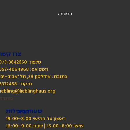
אני מאשרת הרשמה לניוזלטר של בית ליבלינג
הרשמה
צרו קשר
טלפון: 073-3842650
כתובת: אידלסון 29, תל־אביב–יפו
מיקוד: 6332458
liebling@lieblinghaus.org
כותרת
שעות פעילות
חניה
ראשון עד חמישי 8:00–19:00
שישי 8:00–15:00 | שבת 9:00–16:00