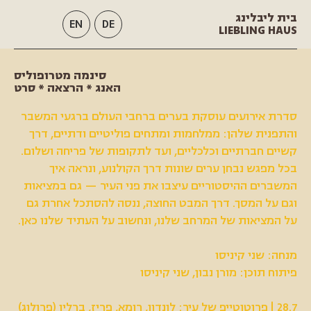
בית ליבלינג
EN
DE
LIEBLING HAUS
סינמה מטרופוליס
האנג * הרצאה * סרט
סדרת אירועים עוסקת בערים ברחבי העולם ברגעי המשבר
והתפנית שלהן: ממלחמות ומתחים פוליטיים ודתיים, דרך
קשיים חברתיים וכלכליים, ועד לתקופות של פריחה ושלום.
בכל מפגש נבחן ערים שונות דרך הקולנוע, ונראה איך
המשברים ההיסטוריים עיצבו את פני העיר — גם במציאות
וגם על המסך. דרך המבט החוצה, ננסה להסתכל אחרת גם
על המציאות של המרחב שלנו, ונחשוב על העתיד שלנו כאן.
מנחה: שני קיניסו
פיתוח תוכן: מורן נבון, שני קיניסו
28.7 | פרוטוטייפ של עיר: לונדון, רומא, פריז, ברלין (פרולוג)