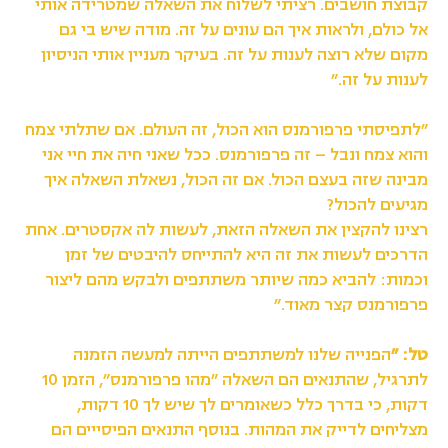
קבוצת חושבים. רציתי לשלוח את השאלה שמטרידה אותי
אל כולם, ולראות איך הם עונים על זה. מודה שיש בי גם
מקום שלא רוצה לענות על זה. בעיקר מעניין אותי הניסיון
לענות על זה.״
״לתפיסתי פרפורמנס הוא הכול, זה העולם. אם שתלתי צמח
והוא צמח ונבל – זה פרפורמנס. ככל שאני חיה את חיי אני
מבינה שזה בעצם הכול. אם זה הכול, נשאלת השאלה איך
מגיעים להכול?
רצינו להקצין את השאלה הזאת, לעשות לה אקסטרים. אחת
הדרכים לעשות את זה היא להתייחס להיבטים של זמן
וכמות: להביא כמה שיותר משתתפים ולבקש מהם ליצור
פרפורמנס קצר מאוד.״
טל: ״
הפנייה שלנו למשתתפים הייתה למעשה הזמנה
לתרגיל, שהתנאים הם השאלה ״מהו פרפורמנס״, הזמן 10
דקות, כי בדרך כלל כשאומרים לך שיש לך 10 דקות,
מצליחים לדייק את המהות. בנוסף התנאים הפיסייים הם