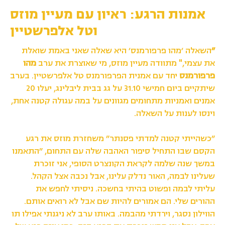
אמנות הרגע: ראיון עם מעיין מוזס
וטל אלפרשטיין
״
השאלה ׳מהו פרפורמנס׳ היא שאלה שאני באמת שואלת
את עצמי," מתוודה מעיין מוזס, מי שאוצרת את ערב
מהו
פרפורמנס
יחד עם אמנית הפרפורמנס טל אלפרשטיין. בערב
שיתקיים ביום חמישי 31.10 על גג בבית ליבלינג, יעלו 20
אמנים ואמניות מתחומים מגוונים על במה עגולה קטנה אחת,
וינסו לענות על השאלה.
״כשהייתי קטנה למדתי פסנתר״ משחזרת מוזס את רגע
הקסם שבו התחיל סיפור האהבה שלה עם התחום, ״התאמנו
במשך שנה שלמה לקראת הקונצרט הסופי, אני זוכרת
שעלינו לבמה, האור נדלק עלינו, אבל נכבה אצל הקהל.
עליתי לבמה ופשוט בהיתי בחשכה. ניסיתי לחפש את
ההורים שלי. הם אמורים להיות שם אבל לא רואים אותם.
הווילון נסגר, וירדתי מהבמה. באותו ערב לא ניגנתי אפילו תו