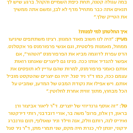
במה עגולה קטנה, תחת כיפת השמיים והקהל. ברגע שיש לך
תנאים אתה כבר מתחיל מדף לא לבן, ומשם אתה ממשיך
את הטייק שלך.״
איך החלטתן למי לפנות?
מעיין:
״היה לנו חשוב מאוד המגוון. רצינו משתתפים שיגיעו
ממחול, מאמנות פלסטית, וגם אנשי פרפורמנס פר אקסלנס.
הדס עפרת לדוגמה מביא את הפרפורמנס ״הטהור״, אם
אפשר להגדיר אותו ככה. פנינו גם ליוצרים שאנחנו רואות
אותם כאמני פרפורמנס, למרות שהם עדיין לא תופסים את
עצמם ככה, כמו ד״ר ניר סגל. יהיו גם יוצרים שהטקסט מוביל
אותם. ויש אפילו את נקודת המבט של המדען, שמביט על
הכל מבחוץ, מתוך זווית אחרת לחלוטין.״
טל:
״זה אוסף גרנדיוזי של יוצרים. ד"ר ליאור אביצור ורן
בראון, דן אלון, פרופ' משה בר, אורי דובדבני, רותי דירקטור
ואיריס לנה, רותם וולק, אנה ווילד וניר שאולוף, תום גורנברג
ירקוני, יונתן לוי, כנרת חיה מקס, שני תמרי מתן, ד"ר ניר סגל