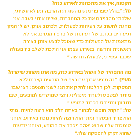
הקטנה, איך את מתכוננת לאירוע כזה?
טל:
״בגלל שפרפורמנס מהסוג הזה הרבה זמן לא עשיתי,
שלפתי מהבוידם את כל המחברות, שליוו אותי בעבר. אני
נוהגת לחשוב על רעיונות לפעולות, ולכתוב אותן. יש לי המון
תיעודים בכתב של רעיונות של פרפורמנסים. אני לא
מתאמנת על הפעולות כדי שאוכל לבצע אותן בצורה
ראשונית וחדשה. באירוע עצמו אני הולכת לשלב בין פעולה
שכבר עשיתי, לפעולה חדשה.״
מה התפקיד של הקהל באירוע כזה, מה אתן מקוות שיקרה?
מעיין:
״זה מופע ארוך עם רצף של מופעים קצרים ללא
הפסקות. לכן החלטנו לחלק את הגג לשני חצאים: חצי שבו
מותר לפטפט ולערוך מינגלינג וחצי שמוקדש למופעים, שבו
נתבונן ונתייחס בכבוד למופע.״
טל:
״הקהל חופשי לבחור באיזה חלק הוא רוצה להיות. מתי
הוא צריך הפסקה ומתי הוא רוצה להיות נוכח באירוע. אנחנו
סומכות עליו שהוא יאהב ויכבד את המופע, ואנחנו יודעות
שהוא זקוק להפסקה שלו.״