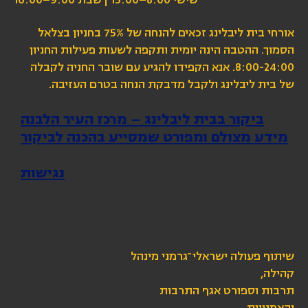
שישי 8:00–15:00 | שבת 9:00–16:00
אורחי בית ליבלינג זכאים להנחה של 75% בחניון בצלאל
הסמוך. ההטבה הינה יומית ותקפה לשעות פעילות החניון
8:00-24:00. אנא הקפידו להגיע עם שובר החניה לקבלה
של בית ליבלינג ולקבל מדבקת הנחה בטרם העזיבה.
ביקור בבית ליבלינג – מרכז העיר הלבנה
מידע מצולם ומפורט שמסייע בהכנה לביקור
נגישות
שיתוף פעולה ישראלי־גרמני מינהל
קהילה,
תרבות וספורט אגף התרבות