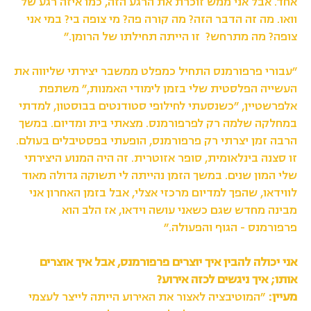
אחד. אבל אני ממש זוכרת את הרגע הזה, כמו איזה רגע של
וואו. מה זה הדבר הזה? מה קורה פה? מי צופה בי? במי אני
צופה? מה מתרחש? זו הייתה תחילתו של הרומן.״
״עבורי פרפורמנס התחיל כמפלט ממשבר יצירתי שליווה את
העשייה הפלסטית שלי בזמן לימודי האמנות,״ משתפת
אלפרשטיין, ״כשנסעתי לחילופי סטודנטים בבוסטון, למדתי
במחלקה שלמה רק לפרפורמנס. מצאתי בית ומדיום. במשך
הרבה זמן יצרתי רק פרפורמנס, הופעתי בפסטיבלים בעולם.
זו סצנה בינלאומית, סופר אזוטרית. זה היה המנוע היצירתי
שלי המון שנים. במשך הזמן נהייתה לי תשוקה גדולה מאוד
לווידאו, שהפך למדיום מרכזי אצלי, אבל בזמן האחרון אני
מבינה מחדש שגם כשאני עושה וידאו, אז הלב הוא
פרפורמנס - הגוף והפעולה.״
אני יכולה להבין איך יוצרים פרפורמנס, אבל איך אוצרים
אותו;
איך ניגשים לכזה אירוע?
מעיין:
״המוטיבציה לאצור את האירוע הייתה לייצר לעצמי