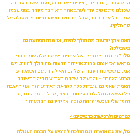
הדס עפרת, עדו פדר, אירית שטרנברג, נעמי שלו. העובדה
שכולם מתכנסים יחד לערב אחד היא דבר מיוחד בפני עצמו.
אמנם כל אחד לחוד, אבל יחד נוצר משהו משותף, שעולה על
סך חלקיו.״
האם אתן יודעות מה הולך להיות, או שזה הפתעה גם
בשבילכן?
טל:
״גם וגם. יש מנעד של אמנים. יש את אלה שמתכוננים
מראש ואז אנחנו פחות או יותר יודעות מה הולך להיות. ויש
אמנים ששיטת העבודה שלהם היא להיות עם השאלה עד
הרגע האחרון – והפעולה שלהם באירוע תהיה התשובה.
האמת שאני גם עובדת ככה לקראת האירוע הזה. אני חושבת
על השאלה מגלגלת רעיונות בראש, אבל ברגע הנתון, זה
הזמן שלי ועכשיו זו התשובה. אז יהיו גם הפתעות.״
לפרטים ולרכישת כרטיסים>>
טל, את גם אוצרת וגם הולכת להופיע על הבמה העגולה