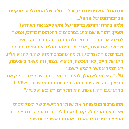
אם הכול הוא פרפורמנס, אולי בחלק של המינגלינג מתקיים
הפרפורמנס של הקהל...
ולמה בחרתן דווקא בדימוי של נחש לייצג את האירוע?
מעיין:
״הנחש שמופיע בפרסומים הוא האורובורוס, אפשר
למצוא אותו בהרבה מיתולוגיות וגם בספרות. זה נחש
שמוליד את עצמו, אוכל את עצמו ומוליד את עצמו מחדש.
מבחינתנו הוא מייצג את מה שהפרפורמנס שואף להגיע אליו.
רגע של חיים, כאן ועכשיו, הניצוץ עצמו, וזה נשאר בשאיפה,
לא תמיד אפשר להגיע לשם.״
טל:
״האירוע לא הולך להיות מתועד, והנחש מייצג בדיוק את
הרעיון הזה, שהפרפורמנס נולד ומת ברגע שבו הוא LIVE.
ברגע שבו הוא נעשה. הוא מתקיים רק כאן ועכשיו.״
מהו פרפורמנס
פותח את שנתו החמישית של האולימפוס
ואיתו את הר- חלל קטן (מאוד) ללימוד ופעולה. יתקיימו בו
מופעי פרפורמנס סאונד ואמנות ראשונים ומשונים.