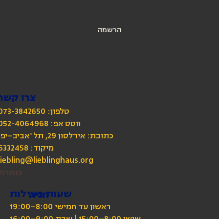
אני מאשרת הרשמה לניוזלטר של בית ליבלינג
הרשמה
צרו קשר
טלפון: 073-3842650
כתובת: אידלסון 29, תל־אביב–יפו
מיקוד: 6332458
liebling@lieblinghaus.org
כותרת
שעות פעילות
חניה
ראשון עד חמישי 8:00–19:00