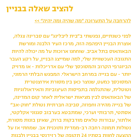
להציב שאלה בבניין
להרחבה על התערוכה ״מה שהיה ומה יהיה״
>>
לפני כשנתיים, נפגשתי ב״בית ליבלינג״ עם סברינה צגלה,
אוצרת הבניין היפהפה הזה, מרכז העיר הלבנה ומורשת
הבאוהאוס בתל אביב. שוחחנו ארוכות על מה יכולה להיות
התגובה העכשווית שלי, למה שמייצג הבניין, על רקע העבר
הביוגרפי הקרוב והמסוכסך שלי עם אדריכלות - או מדויק
יותר - עם בנייה במרחב הישראלי. המפגש הבלתי הרמוני,
המסוכסך כמעט, שנוצר כאן בין מסורת אירוצנטרית
וטוטלית, שהתגלמה בתפיסות העיצוביות והאידאולוגיות
של הבאוהאוס לבין מציאות ישראלית לאחר קום המדינה,
של בנייה מהירה וחפוזה, סביבה חברתית נטולת ״חוק-אב״
אסתטי, תרבותי וערכי, שמתבטא בערבוב סגנוני אקלקטי,
אלתור, עבודות טלאים מודבקות ברוק, שאינן בונות מסורת,
נטולות תמונה רחבה רב-ממדית ותוכנית אב. שמחתי אז על
ההצעה לחוות בסתיו 24 תקופה של רזידנסי בבניין ולבנות