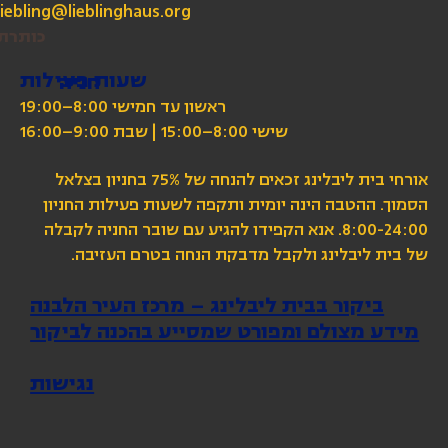
liebling@lieblinghaus.org
כותרת
שעות פעילות
חניה
ראשון עד חמישי 8:00–19:00
שישי 8:00–15:00 | שבת 9:00–16:00
אורחי בית ליבלינג זכאים להנחה של 75% בחניון בצלאל
הסמוך. ההטבה הינה יומית ותקפה לשעות פעילות החניון
8:00-24:00. אנא הקפידו להגיע עם שובר החניה לקבלה
של בית ליבלינג ולקבל מדבקת הנחה בטרם העזיבה.
ביקור בבית ליבלינג – מרכז העיר הלבנה
מידע מצולם ומפורט שמסייע בהכנה לביקור
נגישות