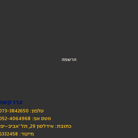
הירשמו לניוזלטר שלנו
כתובת מייל
*
אני מאשרת הרשמה לניוזלטר של בית ליבלינג
הרשמה
צרו קשר
טלפון: 073-3842650
כתובת: אידלסון 29, תל־אביב–יפו
מיקוד: 6332458