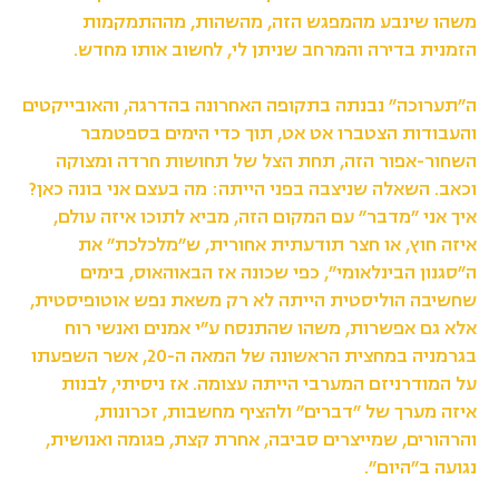
משהו שינבע מהמפגש הזה, מהשהות, מההתמקמות
הזמנית בדירה והמרחב שניתן לי, לחשוב אותו מחדש.
ה״תערוכה״ נבנתה בתקופה האחרונה בהדרגה, והאובייקטים
והעבודות הצטברו אט אט, תוך כדי הימים בספטמבר
השחור-אפור הזה, תחת הצל של תחושות חרדה ומצוקה
וכאב. השאלה שניצבה בפני הייתה: מה בעצם אני בונה כאן?
איך אני ״מדבר״ עם המקום הזה, מביא לתוכו איזה עולם,
איזה חוץ, או חצר תודעתית אחורית, ש״מלכלכת״ את
ה״סגנון הבינלאומי״, כפי שכונה אז הבאוהאוס, בימים
שחשיבה הוליסטית הייתה לא רק משאת נפש אוטופיסטית,
אלא גם אפשרות, משהו שהתנסח ע״י אמנים ואנשי רוח
בגרמניה במחצית הראשונה של המאה ה-20, אשר השפעתו
על המודרניזם המערבי הייתה עצומה. אז ניסיתי, לבנות
איזה מערך של ״דברים״ ולהציף מחשבות, זכרונות,
והרהורים, שמייצרים סביבה, אחרת קצת, פגומה ואנושית,
נגועה ב״היום״.