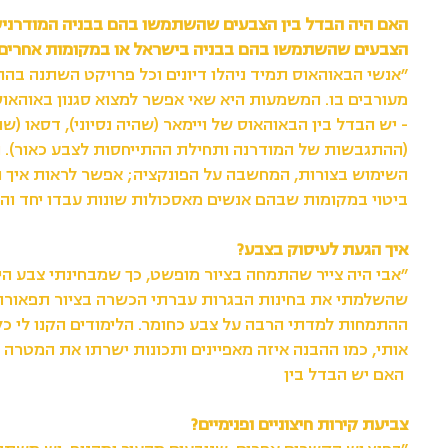
האם היה הבדל בין הצבעים שהשתמשו בהם בבניה המודרניס
הצבעים שהשתמשו בהם בבניה בישראל או במקומות אחרים 
״אנשי הבאוהאוס תמיד ניהלו דיונים וכל פרויקט השתנה בה
מעורבים בו. המשמעות היא שאי אפשר למצוא סגנון באוהאוס 
- יש הבדל בין הבאוהאוס של ויימאר (שהיה נסיוני), דסאו (ש
(ההתגבשות של המודרנה ותחילת ההתייחסות לצבע כאור). 
השימוש בצורות, המחשבה על הפונקציה; אפשר לראות איך ה
ביטוי במקומות שבהם אנשים מאסכולות שונות עבדו יחד והש
איך הגעת לעיסוק בצבע?
״אבי היה צייר שהתמחה בציור מופשט, כך שמבחינתי צבע הי
שהשלמתי את בחינות הבגרות עברתי הכשרה בציור תפאורו
ההתמחות למדתי הרבה על צבע כחומר. הלימודים הקנו לי כל
אותי, כמו ההבנה איזה מאפיינים ותכונות ישרתו את המטרה ש
האם יש הבדל בין
צביעת קירות חיצוניים ופנימיים?