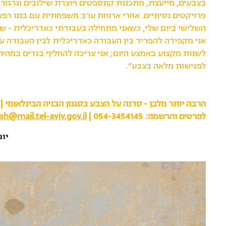
בצבעים, מייעצת, מתכננת קונספטים ויוצרת שילובים וגרגור
פרויקטים נסיוניים. אחרי ארוחת ערב משפחתית עם בננו רפ
השלישי ביום שלי, כשאני מתחילה בעבודתי כאדריכלית - שרט
אני מקפידה להפריד בין העבודה כאדריכלית לבין העבודה ע
לשנות מקצוע באמצע היום; אני צריכה להחליף בגדים במהירו
לפגישות מלאה בצבע״.
הרבה יותר מלבן - סדנה על הצבע בסגנון הבניה הבינלאומי | 15-16.3.2018
לפרטים והרשמה: 054-3454145 |
h@mail.tel-aviv.gov.il
יום ש