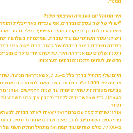
ממנו״.
איך מתנהל יום העבודה הטיפוסי שלך?
"יש לי שלושה עסקים נפרדים. אני עובדת כאדריכלית ומומחי
שאחראית לתכנון ולפיקוח במהלך השיפוץ. בעלי, גרגור זאוור
ויש לנו עסק משותף עם עוד עובדת, שמתמחה בשלושה תחומ
בסדנה מצוידת היטב בניהולו של גרגור, חנות ייצור צבע בניהו
ותכנון שלטים עם אנדראה הלר. שלושתנו יחד מוכרים מוצרים
חדשים, לעתים מתכננים ובונים תערוכות.
היום שלי מתחיל בדרך כלל ב-7:25, כשאנד
צביעה של 1,000 מ״ר בשבוע. קשה מאוד למצוא היום א
צביעה מסורתיות שהיו קיימות עד שנות החמישים. אנחנו מדג
בעצמנו, כדי שאפשר יהיה ללמוד ולהבין איך צבע משפיע על 
נכונה.
אנחנו שותות קפה עם גרגור ואז יוצאות לאתר הבניה. לפעמי
פרויקטים משותפים, לרוב כאלה שבהם אנחנו מתנסים בחומרי
ב-17:00, כולנו שותים עוד קפה ואז מתחיל החלק השני ש