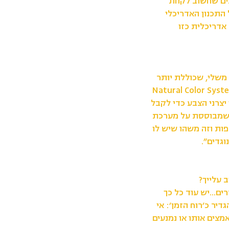
נים שחשוב לקחת
התכנון האדריכלי
אדריכלית כזו
משלי, שכוללת יותר
בעים. היא רחבה יותר ממניפת NCS הבסיסית (ה-Natural Color System
יצרני הצבע כדי לקבל
ת שמבוססת על מערכת
שתקפות וזה משהו שיש לו
גדים״.
 עלייך?
ם...יש עוד כל כך
יר כ׳רוח הזמן׳: אי
מצים אותו או נמנעים