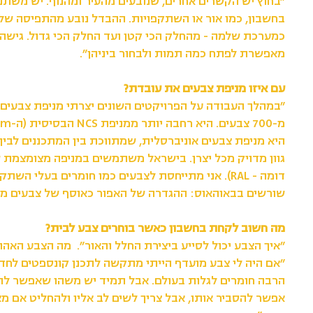
״בחוץ יש הקשרים אחרים, שנובעים מהעיר ומהנוף. יש משת
בחשבון, כמו אור או השתקפויות. ההבדל נובע מהתפיסה של 
כמערכת שלמה - מהחלק הכי קטן ועד החלק הכי גדול. גישה 
מאפשרת לפתח כמה תמות ולבחור ביניהן״.
עם איזו מניפת צבעים את עובדת?
״במהלך העבודה על הפרויקטים השונים יצרתי מניפת צבעים 
מ-700 צ
היא מניפת צבעים אוניברסלית, שמתווכת בין המתכננים לבין 
גוון מדויק מכל יצרן. בישראל משתמשים במניפה מצומצמ
דומה - RAL). אני מתייחסת לצבעים כמו חומרים בעלי ה
שורשים בבאוהאוס: ההגדרה של האפור כאוסף של צבעים מנו
מה חשוב לקחת בחשבון כאשר בוחרים צבע לבית?
״איך הצבע יכול לסייע ביצירת החלל והאור״. מה הצבע האהוב
״אם היה לי צבע מועדף הייתי מתקשה לתכנן קונספטים לחדרי
הרבה חומרים לגלות בעולם. אבל תמיד יש משהו שאפשר להגד
אפשר להסביר אותו, אבל צריך לשים לב אליו ולהחליט אם מא