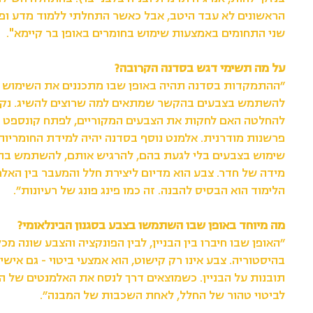
הראשונים לא עבד היטב, אבל כאשר התחלתי ללמוד מדע ופי
שני התחומים באמצעות שימוש בחומרים באופן בר קיימא".
על מה תשימי דגש בסדנה הקרובה?
״ההתמקדות בסדנה תהיה באופן שבו מתכננים את השימוש בצ
להשתמש בצבעים בהקשר שמתאים למה שרוצים להשיג. נקד
להחלטה האם לחקות את הצבעים המקוריים, לפתח קונספט ח
פרשנות מודרנית. אלמנט נוסף בסדנה יהיה למידת החומריות
שימוש בצבעים בלי לגעת בהם, להרגיש אותם, להשתמש בה
מידה של חדר. צבע הוא מדיום ליצירת חלל והמעבר בין האל
הלימוד הוא הבסיס להבנה. זה כמו פינג פונג של רעיונות״.
מה מיוחד באופן שבו השתמשו בצבע בסגנון הבינלאומי?
״האופן שבו חיברו בין הבניין, לבין הפונקציה והצבע שונה מ
בהיסטוריה. צבע אינו רק קישוט, הוא אמצעי ביטוי - גם אישי
תובנות על הבניין. כשמוצאים דרך לנסח את האלמנטים של הב
לביטוי טהור של החלל, לאחת השכבות של המבנה״.