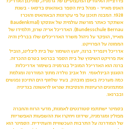
פדרציית האיגודים המקצועיים של גרמניה, שתיכנן האדריכל
האנס מאייר - מנהל בית הספר באוהאוס בדסאו - בשנת
1928. המבנה תוכנן על פי עקרונות הבאוהאוס והוכרז
אשתקד כאתר מורשת עולמית של אונסקו (Baudenkmal
Bundesschule Bernau). האדריכל אריה שרון, תלמידו של
מאייר, הופקד על ניהול משרד האדריכלים שלו בברלין והיה
הממונה על הפרויקט.
אדריכל וינפריד ברנה, יועץ השימור של בית ליבלינג, הוביל
את פרויקט השיפוץ של בית הספר בברנאו בטרם ההכרזה.
ברנה הוא האדריכל המוביל בגרמניה בשימור אדריכלות
הסגנון הבינלאומי. תל אביב נולדה מתוך המודרנה ומגלמת
כמה מערכיה באופן מובהק. בעיר שלחוף הים התיכון נפגשים
ומתמזגים הרעיונות והנסיבות שנראו לראשונה בגדיניה
ובברנאו.
בסמינר ישתתפו סטודנטים לאמנות, מדעי הרוח והחברה
מפולין ומגרמניה, שידונו ויחקרו את ההשפעות האפשריות
של המודרנה על התרבות העכשווית והעתידית. הסמינר הוא