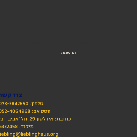
הירשמו לניוזלטר שלנו
כתובת מייל
*
אני מאשרת הרשמה לניוזלטר של בית ליבלינג
הרשמה
צרו קשר
טלפון: 073-3842650
כתובת: אידלסון 29, תל־אביב–יפו
מיקוד: 6332458
liebling@lieblinghaus.org