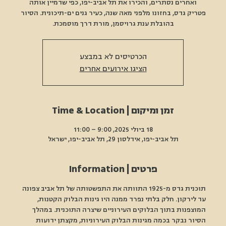
ואחרים נסתרים, והכירו את תל אביב-יפו, כפי שדמיין אותה
פטריק גדס, בחזונו מלפני מאה שנה, כעיר גנים ים-תיכונית. הסיור
בהובלת ענת גרויסמן, מורת דרך מוסמכת.
הכרטיסים לא במבצע
הציגו אירועים אחרים
זמן ומיקום | Time & Location
18 ביולי 2025, 9:00 – 11:00
תל אביב-יפו, אידלסון 29, תל אביב-יפו, ישראל
פרטים | Information
תוכנית גדס מ-1925 התוותה את התפשטותה של תל אביב צפונה 
עד לירקון. חלק בלתי נפרד ממנה היו גינות הבלוק הקטנות, 
המוצפנות בתוך הבלוקים העירוניים שיצרה התוכנית. במהלך 
הסיור נבקר בכמה מגינות הבלוק העירוניות, מקצתן ידועות 