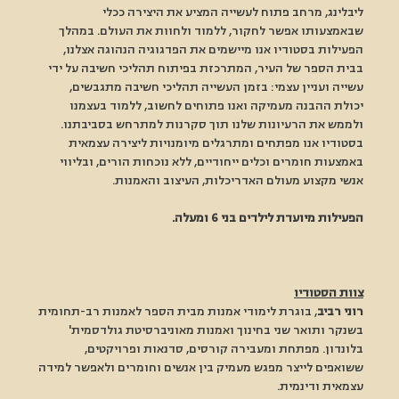
ליבלינג, מרחב פתוח לעשייה המציע את היצירה ככלי 
שבאמצעותו אפשר לחקור, ללמוד ולחוות את העולם. במהלך 
הפעילות בסטודיו אנו מיישמים את הפדגוגיה הנהוגה אצלנו, 
בבית הספר של העיר, המתרכזת בפיתוח תהליכי חשיבה על ידי 
עשייה ועניין עצמי: בזמן העשייה תהליכי חשיבה מתגבשים, 
יכולת ההבנה מעמיקה ואנו פתוחים לחשוב, ללמוד בעצמנו 
ולממש את הרעיונות שלנו תוך סקרנות למתרחש בסביבתנו. 
בסטודיו אנו מפתחים ומתרגלים מיומנויות ליצירה עצמאית 
באמצעות חומרים וכלים ייחודיים, ללא נוכחות הורים, ובליווי 
אנשי מקצוע מעולם האדריכלות, העיצוב והאמנות.
הפעילות מיועדת לילדים בני 6 ומעלה.
צוות הסטודיו
רוני רביב
, בוגרת לימודי אמנות מבית הספר לאמנות רב-תחומית 
בשנקר ותואר שני בחינוך ואמנות מאוניברסיטת גולדסמית' 
בלונדון. מפתחת ומעבירה קורסים, סדנאות ופרויקטים, 
ששואפים לייצר מפגש מעמיק בין אנשים וחומרים ולאפשר למידה 
עצמאית ודינמית.