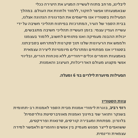
ליבלינג, מרחב פתוח לעשייה המציע את היצירה ככלי 
שבאמצעותו אפשר לחקור, ללמוד ולחוות את העולם. במהלך 
הפעילות בסטודיו אנו מיישמים את הפדגוגיה הנהוגה אצלנו, 
בבית הספר של העיר, המתרכזת בפיתוח תהליכי חשיבה על ידי 
עשייה ועניין עצמי: בזמן העשייה תהליכי חשיבה מתגבשים, 
יכולת ההבנה מעמיקה ואנו פתוחים לחשוב, ללמוד בעצמנו 
ולממש את הרעיונות שלנו תוך סקרנות למתרחש בסביבתנו. 
בסטודיו אנו מפתחים ומתרגלים מיומנויות ליצירה עצמאית 
באמצעות חומרים וכלים ייחודיים, ללא נוכחות הורים, ובליווי 
אנשי מקצוע מעולם האדריכלות, העיצוב והאמנות.
הפעילות מיועדת לילדים בני 6 ומעלה.
צוות הסטודיו
רוני רביב
, בוגרת לימודי אמנות מבית הספר לאמנות רב-תחומית 
בשנקר ותואר שני בחינוך ואמנות מאוניברסיטת גולדסמית' 
בלונדון. מפתחת ומעבירה קורסים, סדנאות ופרויקטים, 
ששואפים לייצר מפגש מעמיק בין אנשים וחומרים ולאפשר למידה 
עצמאית ודינמית.