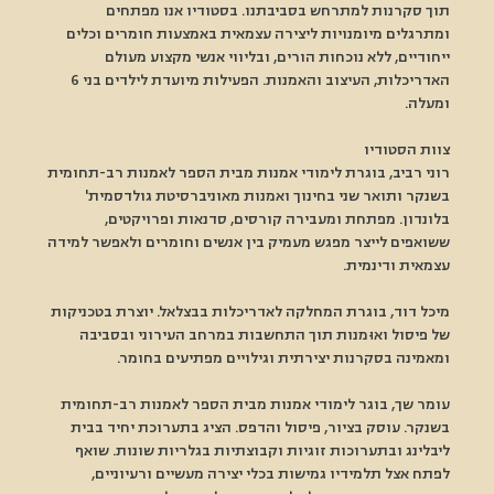
תוך סקרנות למתרחש בסביבתנו. בסטודיו אנו מפתחים 
ומתרגלים מיומנויות ליצירה עצמאית באמצעות חומרים וכלים 
ייחודיים, ללא נוכחות הורים, ובליווי אנשי מקצוע מעולם 
האדריכלות, העיצוב והאמנות. הפעילות מיועדת לילדים בני 6 
ומעלה.
צוות הסטודיו
רוני רביב, בוגרת לימודי אמנות מבית הספר לאמנות רב-תחומית 
בשנקר ותואר שני בחינוך ואמנות מאוניברסיטת גולדסמית' 
בלונדון. מפתחת ומעבירה קורסים, סדנאות ופרויקטים, 
ששואפים לייצר מפגש מעמיק בין אנשים וחומרים ולאפשר למידה 
עצמאית ודינמית.
מיכל דוד, בוגרת המחלקה לאדריכלות בבצלאל. יוצרת בטכניקות 
של פיסול ואוּמנות תוך התחשבות במרחב העירוני ובסביבה 
ומאמינה בסקרנות יצירתית וגילויים מפתיעים בחומר.
עומר שך, בוגר לימודי אמנות מבית הספר לאמנות רב-תחומית 
בשנקר. עוסק בציור, פיסול והדפס. הציג בתערוכת יחיד בבית 
ליבלינג ובתערוכות זוגיות וקבוצתיות בגלריות שונות. שואף 
לפתח אצל תלמידיו גמישות בכלי יצירה מעשיים ורעיוניים, 