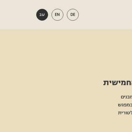
DE
EN
עב
בנים
 במפגש
טורית