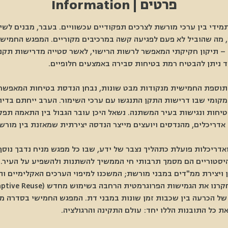
פרטים | Information
ידי בין ערכי מורשת לצרכים תפקודיים עכשוויים. בעבר, מבנים לשימ
, מה שהוביל לא פעם לפגיעה קשה במרכיבים מקוריים. המפגש החמיש
 – תיקון חקיקתי המאפשר לרשות הרישוי, לאשר סטייה מדרישות תקנ
ד ניתן להבטיח רמת בטיחות סבירה באמצעים חלופיים. 
התוספת החמישית מנקודות מבט שונות, נבחן הנדסת בטיחות המאפשרת
מקומי שבו דרישות התקן התנגשו עם ערכי השימור. הערב ייחתם בדיו
בטיחות ונגישות בעיר המשתנה. נשאל היכן עובר הגבול בין התאמה תפק
 אדריכלים, מהנדסים ויועצים מייצר הנדסה יצירתית שמאזנת בין מורש
ריכלות פועלת כתהליך נצבר של ידע, שבו כל מפגש מניח נדבך נוסף 
היסטוריים הם מסמך תרבותי חי הממשיך להשתנות ולהשפיע על העיר.
ן ויצירת ממ"דים במבני מורשת; המשכנו למיפוי הערכים האקלימיים ו
ל הכרעה בין שכבות זמן שונות במבני דת. המפגש החמישי בסדרה מבי
כל התובנות הללו יחד: עולם התקינה והרגולציה. 