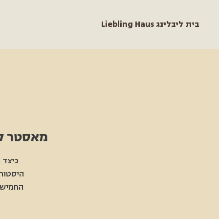
Liebling Haus בית ליבלינג
מאסטר קלאס ב
כיצד 
היסטורי
החמישי