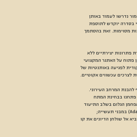
ור נדרשו לעמוד באותן 
י בסדרה יוקדש לתוספת 
ות מסוימות. זאת בהסתמך 
 פתרונות יצירתיים ללא 
ן פתוח על האתגר המקצועי 
ודית לפגיעה באותנטיות של 
ת לצרכים עכשווים אקוטיים. 
להבנת המרחב העירוני. 
 פתחנו בבחינת המתח 
הפחמן הגלום בשלב התיעוד 
המקדים (Pre-Intervention); חקרנו את הגמישות הפרוגרמטית הרחבה בשימוש מחדש (Adaptive Reuse) במבני תעשייה; 
א אל שולחן הדיונים את קו 