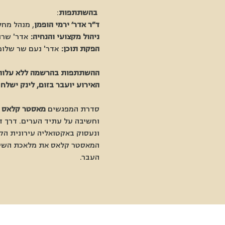
בהשתתפות
:
ד״ר אדר׳ ירמי הופמן
, מנהל מחל
ניהול מקצועי והנחיה:
 אדר' שרו
הפקת תוכן:
 אדר' נעם שר שלו
ההשתתפות בהרשמה ללא עלות, ומוגבלת ל 100 
האירוע יועבר בזום, לינק ישל
סדרת המפגשים
 מאסטר קלאס ב
וחשיבה על עתיד הערים. דרך ד
ונעסוק באקטואליה עירונית הק
המאסטר קלאס את מלאכת השימור
העבר.