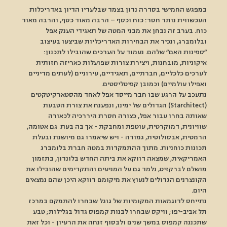
במפגש החמישי בסדרה נדון בצמד שבלעדיו הדיון באדריכלות 
העכשווית נותר חסר: כוח וכסף – הרבה מאוד כסף, והרבה מאוד 
כוח. בערב זה נבחן את מבני המטה של תאגידי הענק אפל 
ובלומברג, ונכיר את הבחירות האדריכליות שביצעו בעיצוב 
״ספינות האם״ שלהם. נעמוד על הערכים שהובילו לתכנון: 
איקוניות, מובחנות, ויצירת צורות שפועלות כאריזה חזותית 
לערכים כלכליים, חברתיים, תאגידיים, עירוניים (לעתים מדיניים 
ואפילו עולמיים) וכמובן קפיטליסטים. 
נתעכב על הרגע שבו חבר מייסד אפל לאחד מהסטארקיטקטים 
(Starchitect) הגדולים של ימינו, ונפענח את צורת הטבעת 
שאותה בחרו עבור אפל, כצורה חסרת היררכיה לכאורה 
שוויונית, דמוקרטית, עוטפת ומחבקת - אך בה בעת  גם אטומה, 
הרמטית, אבסולוטית, גמורה - ויש שיאמרו גם מיושנת ובעלת 
תכונות כוחניות. מתוך ההתמקדות במטה חברת בלומברג 
האמריקאית, שמצאה דווקא את ביתה החדש בלונדון, בתזמון 
מושלם לברקזיט, נלמד גם על המניעים והתקדימים שהובילו את 
הקונצרנים הגדולים לנעוץ את מיקומם דווקא היכן שהם נמצאים 
היום. 
נתייחס לדוגמאות המקומיות של גוגל שבחרו להתמקם במרכז 
תל אביב-יפו; וויקס שבחרו לבנות קמפוס גדול בגלילות; טבע 
שתכננה קמפוס במשך שנים ולבסוף זנחה את הרעיון - וכל זאת 