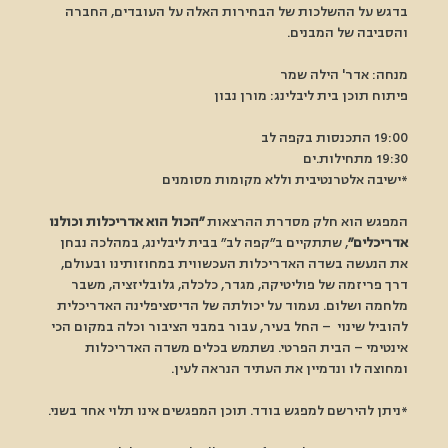
בדגש על ההשלכות של הבחירות האלה על העובדים, החברה 
והסביבה של המבנים. 
מנחה: אדר' הילה שמר 
פיתוח תוכן בית ליבלינג: מורן נבון
19:00 התכנסות בקפה לב
19:30 מתחילות.ים
*ישיבה אלטרנטיבית וללא מקומות מסומנים
המפגש הוא חלק מסדרת ההרצאות 
״הכול הוא אדריכלות וכולנו 
אדריכלים״
, שתתקיים ב״קפה לב״ בבית ליבלינג, במהלכה נבחן 
את הנעשה בשדה האדריכלות העכשווית במחוזותינו ובעולם, 
דרך פריזמה של פוליטיקה, מגדר, כלכלה, גלובליזציה, משבר 
מלחמה ושלום. נעמוד על יכולתה של הדיסציפלינה האדריכלית 
להוביל שינוי  – החל בעיר, עבור במבני הציבור וכלה במקום הכי 
אינטימי – הבית הפרטי. נשתמש בכלים משדה האדריכלות 
ומחוצה לו ונדמיין את העתיד הנראה לעין. 
*ניתן להירשם למפגש בודד. תוכן המפגשים אינו תלוי אחד בשני.