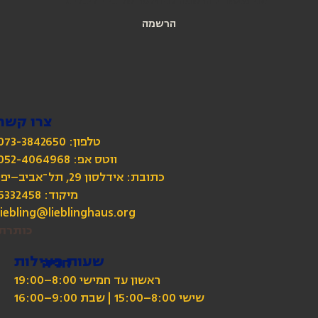
אני מאשרת הרשמה לניוזלטר של בית ליבלינג
הרשמה
צרו קשר
טלפון: 073-3842650
כתובת: אידלסון 29, תל־אביב–יפו
מיקוד: 6332458
liebling@lieblinghaus.org
כותרת
שעות פעילות
חניה
ראשון עד חמישי 8:00–19:00
שישי 8:00–15:00 | שבת 9:00–16:00