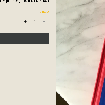
מאת: גרנט ווטסון, מריון וון או
כמות