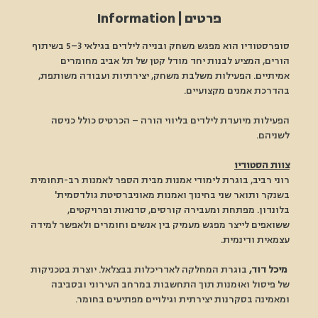
פרטים | Information
סופרסטודיו הוא מפגש משחק ובנייה לילדים בגילאי 3–5 בשיתוף 
הורים, המציע לבנות יחד מודל קטן של תל אביב מחומרים 
אמיתיים. הפעילות משלבת משחק, יצירתיות ועבודה משותפת, 
בהדרכת אמנים מקצועיים.
הפעילות מיועדת לילדים בליווי הורה – הכרטיס כולל כניסה 
לשניהם.
צוות הסטודיו
רוני רביב, בוגרת לימודי אמנות מבית הספר לאמנות רב-תחומית 
בשנקר ותואר שני בחינוך ואמנות מאוניברסיטת גולדסמית' 
בלונדון. מפתחת ומעבירה קורסים, סדנאות ופרויקטים, 
ששואפים לייצר מפגש מעמיק בין אנשים וחומרים ולאפשר למידה 
עצמאית ודינמית.
 מיכל דוד,
 בוגרת המחלקה לאדריכלות בבצלאל. יוצרת בטכניקות 
של פיסול ואוּמנות תוך התחשבות במרחב העירוני ובסביבה 
ומאמינה בסקרנות יצירתית וגילויים מפתיעים בחומר.