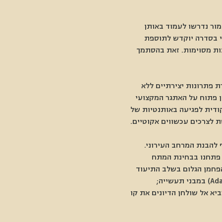
ור נדרשו לעמוד באותן 
י בסדרה יוקדש לתוספת 
ות מסוימות. זאת בהסתמך 
 פתרונות יצירתיים ללא 
ן פתוח על האתגר המקצועי 
ודית לפגיעה באותנטיות של 
ת לצרכים עכשווים אקוטיים. 
להבנת המרחב העירוני. 
 פתחנו בבחינת המתח 
הפחמן הגלום בשלב התיעוד 
המקדים (Pre-Intervention); חקרנו את הגמישות הפרוגרמטית הרחבה בשימוש מחדש (Adaptive Reuse) במבני תעשייה; 
א אל שולחן הדיונים את קו 