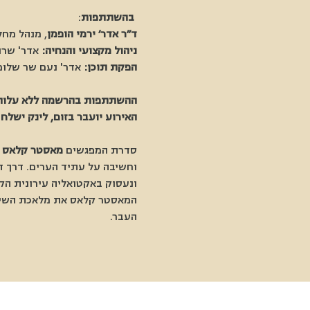
בהשתתפות
:
ד״ר אדר׳ ירמי הופמן
, מנהל מחל
ניהול מקצועי והנחיה:
 אדר' שרו
הפקת תוכן:
 אדר' נעם שר שלו
ההשתתפות בהרשמה ללא עלות, ומוגבלת ל 100 
האירוע יועבר בזום, לינק ישל
סדרת המפגשים
 מאסטר קלאס ב
וחשיבה על עתיד הערים. דרך ד
ונעסוק באקטואליה עירונית הק
המאסטר קלאס את מלאכת השימור
העבר.