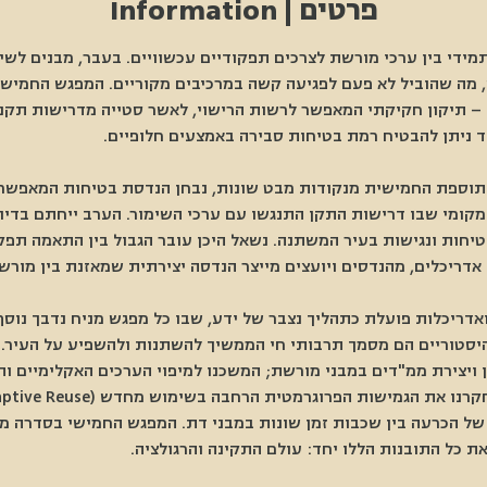
פרטים | Information
ידי בין ערכי מורשת לצרכים תפקודיים עכשוויים. בעבר, מבנים לשימ
, מה שהוביל לא פעם לפגיעה קשה במרכיבים מקוריים. המפגש החמיש
 – תיקון חקיקתי המאפשר לרשות הרישוי, לאשר סטייה מדרישות תקנ
ד ניתן להבטיח רמת בטיחות סבירה באמצעים חלופיים. 
התוספת החמישית מנקודות מבט שונות, נבחן הנדסת בטיחות המאפשרת
מקומי שבו דרישות התקן התנגשו עם ערכי השימור. הערב ייחתם בדיו
בטיחות ונגישות בעיר המשתנה. נשאל היכן עובר הגבול בין התאמה תפק
 אדריכלים, מהנדסים ויועצים מייצר הנדסה יצירתית שמאזנת בין מורש
ריכלות פועלת כתהליך נצבר של ידע, שבו כל מפגש מניח נדבך נוסף 
היסטוריים הם מסמך תרבותי חי הממשיך להשתנות ולהשפיע על העיר.
ן ויצירת ממ"דים במבני מורשת; המשכנו למיפוי הערכים האקלימיים ו
ל הכרעה בין שכבות זמן שונות במבני דת. המפגש החמישי בסדרה מבי
כל התובנות הללו יחד: עולם התקינה והרגולציה. 