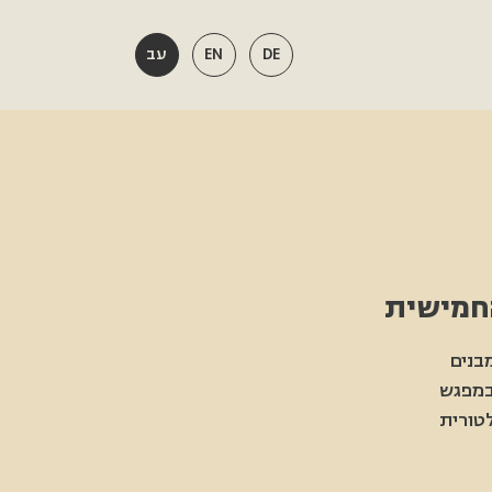
DE
EN
עב
בנים
 במפגש
טורית