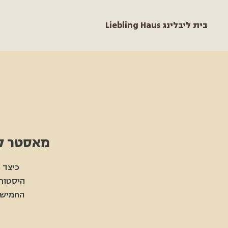
Liebling Haus בית ליבלינג
מאסטר קלאס ב
כיצד 
היסטורי
החמישי