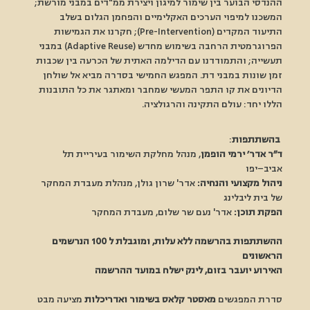
ההנדסי הבוער בין שימור למיגון ויצירת ממ"דים במבני מורשת; 
המשכנו למיפוי הערכים האקלימיים והפחמן הגלום בשלב 
התיעוד המקדים (Pre-Intervention); חקרנו את הגמישות 
הפרוגרמטית הרחבה בשימוש מחדש (Adaptive Reuse) במבני 
תעשייה; והתמודדנו עם הדילמה האתית של הכרעה בין שכבות 
זמן שונות במבני דת. המפגש החמישי בסדרה מביא אל שולחן 
הדיונים את קו התפר המעשי שמחבר ומאתגר את כל התובנות 
הללו יחד: עולם התקינה והרגולציה. 
בהשתתפות
:
ד״ר אדר׳ ירמי הופמן
, מנהל מחלקת השימור בעיריית תל 
אביב–יפו
ניהול מקצועי והנחיה:
 אדר' שרון גולן, מנהלת מעבדת המחקר 
של בית ליבלינג
הפקת תוכן:
 אדר' נעם שר שלום, מעבדת המחקר
ההשתתפות בהרשמה ללא עלות, ומוגבלת ל 100 הנרשמים 
הראשונים
האירוע יועבר בזום, לינק ישלח במועד ההרשמה
סדרת המפגשים
 מאסטר קלאס בשימור ואדריכלות
 מציעה מבט 