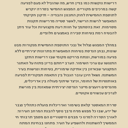
דרישות נוקשות כמו בניין חדש, מה שהוביל לא פעם לפגיעה 
קשה במרכיבים מקוריים. המפגש החמישי בסדרה יוקדש 
לתוספת החמישית לחוק התכנון והבנייה – תיקון חקיקתי 
המאפשר לרשות הרישוי, לאשר סטייה מדרישות תקנות 
מסוימות. זאת בהסתמך על חוות דעת מקצועיות וכל עוד ניתן 
להבטיח רמת בטיחות סבירה באמצעים חלופיים. 
במהלך המפגש נצלול אל נבכי התוספת החמישית מנקודות מבט 
שונות, נבחן הנדסת בטיחות המאפשרת פתרונות יצירתיים ללא 
פגיעה במורשת, וננתח פרויקט מקומי שבו דרישות התקן 
התנגשו עם ערכי השימור. הערב ייחתם בדיון פתוח על האתגר 
המקצועי שבאיזון בין אתיקה שימורית, בטיחות ונגישות בעיר 
המשתנה. נשאל היכן עובר הגבול בין התאמה תפקודית לפגיעה 
באותנטיות של החומר, וכיצד שיתוף פעולה בין אדריכלים, 
מהנדסים ויועצים מייצר הנדסה יצירתית שמאזנת בין מורשת 
לצרכים עכשווים אקוטיים. 
סדרת המאסטר קלאס בשימור ואדריכלות פועלת כתהליך נצבר 
של ידע, שבו כל מפגש מניח נדבך נוסף להבנת המרחב העירוני. 
לאורך הסדרה למדנו כי מבנים היסטוריים הם מסמך תרבותי חי 
הממשיך להשתנות ולהשפיע על העיר. פתחנו בבחינת המתח 